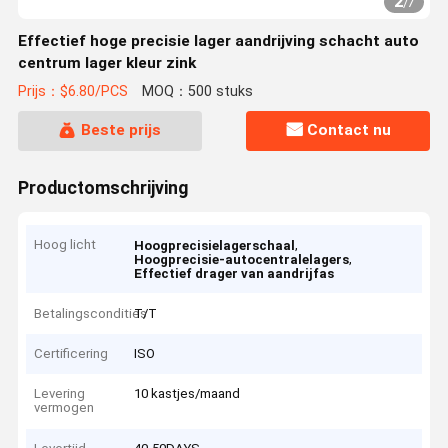
2
/
7
Effectief hoge precisie lager aandrijving schacht auto
centrum lager kleur zink
Prijs：$6.80/PCS
MOQ：500 stuks
Beste prijs
Contact nu
Productomschrijving
Hoog licht
,
Hoogprecisielagerschaal
,
Hoogprecisie-autocentralelagers
Effectief drager van aandrijfas
Betalingscondities
T/T
Certificering
ISO
Levering
10 kastjes/maand
vermogen