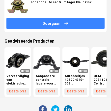
schacht auto centrum lager kleur zink
Doorgaan
Geadviseerde Producten
Vervaardiging
Aanpasbare
Autodeeltjes
OEM
van
centrale
40520-S10-
20341019
elektrische
lagers voor
003
Centrum v
motoren
het
Achtsteunlager
de
verminderen
voor
aandrijfas
Beste prijs
Beste prijs
Beste prijs
Beste pri
van wrijving
transmissieonderdelen
Ondersteu
in duurzame
voor W203
auto's
Front
Propshaft
Montage m