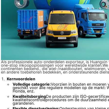
Als professionele auto-onderdelen exporteur, is Huangxin
one-stop inkoopoplossingen voor wereldwijde klanten.We 
continenten bediend., die wiel-/naaldbouten, wielmoeren,
en andere toebehoren bedekken, en ondersteunende diens
Kernvoordelen
Volledige categorie:
Voorzien in bouten en moeren v
geschikt voor alle reguliere modellen op de markt: W
Honda, enz.
Kwaliteitsborging
De producten zijn ISO-gecertifice
kwaliteitscontroleprocedures om de duurzaamheid en
garanderen.
Flexible dienstverlening:
Ondersteuning van kleine 