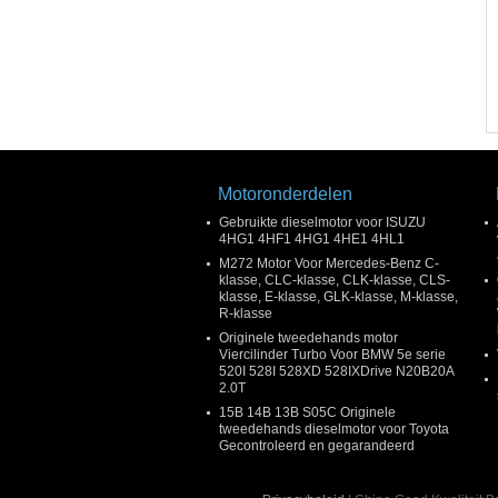
Motoronderdelen
Gebruikte dieselmotor voor ISUZU
4HG1 4HF1 4HG1 4HE1 4HL1
M272 Motor Voor Mercedes-Benz C-
klasse, CLC-klasse, CLK-klasse, CLS-
klasse, E-klasse, GLK-klasse, M-klasse,
R-klasse
Originele tweedehands motor
Viercilinder Turbo Voor BMW 5e serie
520I 528I 528XD 528IXDrive N20B20A
2.0T
15B 14B 13B S05C Originele
tweedehands dieselmotor voor Toyota
Gecontroleerd en gegarandeerd