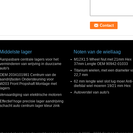
Middelste lager
Noten van de wiellaag
Aanpasbare centrale lagers voor het
M12X1.5 Wheel Nut met 21mm Hex
verminderen van wrijving in duurzame
37mm Lengte OEM 90942-01033
auto's
Titanium wielen, met een diameter v
OEM 2034101981 Centrum van de
22,7 mm
aandrijfasten Ondersteuning voor
62 mm lengte wiel slot lug moer Anti-
W203 Front Propshaft Montage met
diefstal wiel moeren 19/21 mm Hex
lagers
Autoverstel van auto's
Vervaardiging van elektrische motoren
Effectief hoge precisie lager aandrijving
schacht auto centrum lager kleur zink