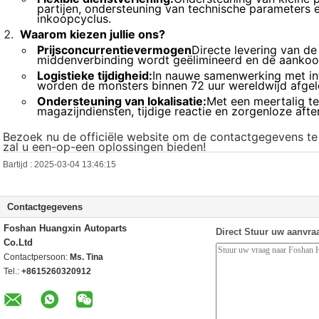
partijen, ondersteuning van technische parameters 
inkoopcyclus.
Waarom kiezen jullie ons?
Prijsconcurrentievermogen
Directe levering van de
middenverbinding wordt geëlimineerd en de aankoo
Logistieke tijdigheid:
In nauwe samenwerking met int
worden de monsters binnen 72 uur wereldwijd afgel
Ondersteuning van lokalisatie:
Met een meertalig t
magazijndiensten, tijdige reactie en zorgenloze after
Bezoek nu de officiële website om de contactgegevens te 
zal u een-op-een oplossingen bieden!
Bartijd : 2025-03-04 13:46:15
Contactgegevens
Foshan Huangxin Autoparts
Direct Stuur uw aanvra
Co.Ltd
Contactpersoon:
Ms. Tina
Tel.:
+8615260320912