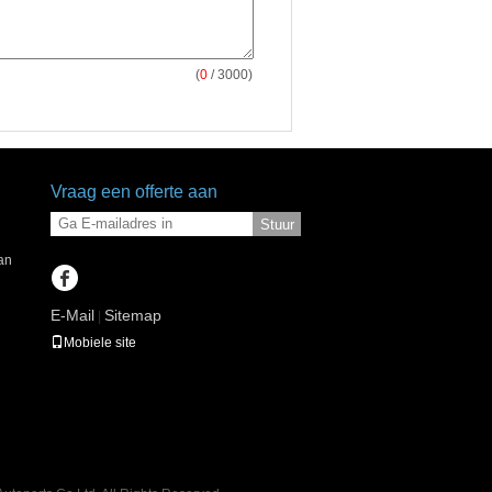
(
0
/ 3000)
Vraag een offerte aan
Stuur
an
E-Mail
Sitemap
|
Mobiele site