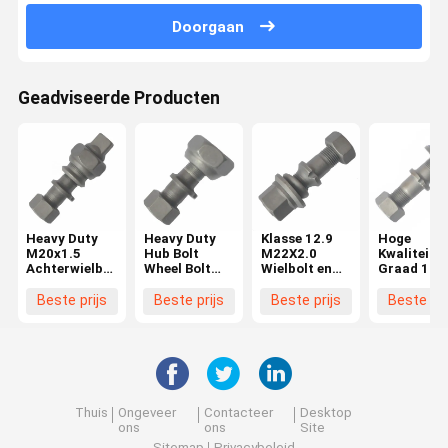
Doorgaan
Geadviseerde Producten
Heavy Duty
Heavy Duty
Klasse 12.9
Hoge
M20x1.5
Hub Bolt
M22X2.0
Kwaliteit
Achterwielbout
Wheel Bolt
Wielbolt en
Graad 10.
voor Hino
voor Hino
moer BPW
M22X1.5
FF/MA
FF/MA
Truck
Wielbout v
Beste prijs
Beste prijs
Beste prijs
Beste pri
Hubbout voor
Voorzijde
OEM0329613170
BPW Truc
Hino Truck
M20x1.5
Essentiële
OEM
wielonderdelen
03296231
03296231
Essentiële
Truck
Wielonderd
Thuis
Ongeveer
Contacteer
Desktop
ons
ons
Site
Sitemap
Privacybeleid