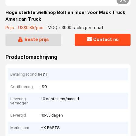
2
/
5
Hoge sterkte wielknop Bolt en moer voor Mack Truck
American Truck
Prijs：US$0.85/pcs
MOQ：3000 stuks per maat
Beste prijs
Contact nu
Productomschrijving
Betalingscondities
T/T
Certificering
ISO
Levering
10 containers/maand
vermogen
Levertijd
40-55 dagen
Merknaam
HX-PARTS