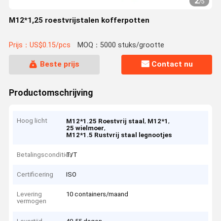
2
/
5
M12*1,25 roestvrijstalen kofferpotten
Prijs：US$0.15/pcs
MOQ：5000 stuks/grootte
Beste prijs
Contact nu
Productomschrijving
Hoog licht
,
,
M12*1.25 Roestvrij staal
M12*1
,
25 wielmoer
M12*1.5 Rustvrij staal legnootjes
Betalingscondities
T/T
Certificering
ISO
Levering
10 containers/maand
vermogen