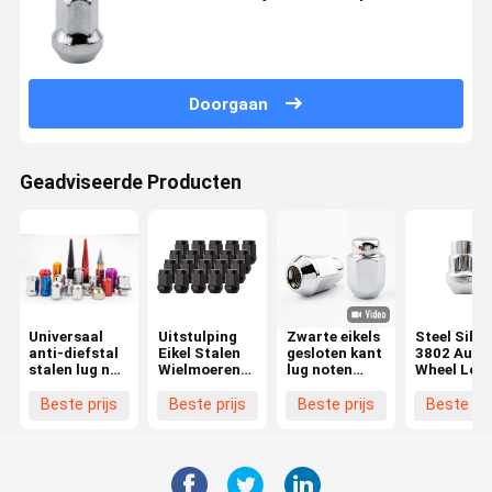
Doorgaan
Geadviseerde Producten
Universaal
Uitstulping
Zwarte eikels
Steel Silve
anti-diefstal
Eikel Stalen
gesloten kant
3802 Auto
stalen lug nut
Wielmoeren
lug noten
Wheel Loc
kleurrijke
Nieuwe Staat
M12x1.5
Nut Set An
aangepaste
Accessoires
draad 3/4
theft Nut
Beste prijs
Beste prijs
Beste prijs
Beste pri
auto wiel hub
Onderdelen
"hex 1.38"
Schroef 7/
voor Wielen
hoog 0.9
20 Fijn dr
"breed voor
10 Grade v
Aftermarket
Hyundai
wielen
Elantra 20