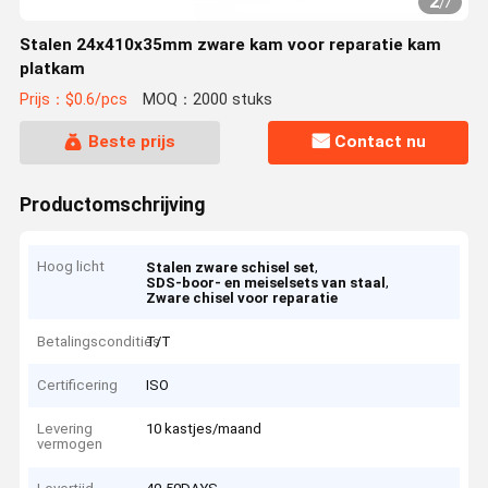
2
/
7
Stalen 24x410x35mm zware kam voor reparatie kam
platkam
Prijs：$0.6/pcs
MOQ：2000 stuks
Beste prijs
Contact nu
Productomschrijving
Hoog licht
,
Stalen zware schisel set
,
SDS-boor- en meiselsets van staal
Zware chisel voor reparatie
Betalingscondities
T/T
Certificering
ISO
Levering
10 kastjes/maand
vermogen