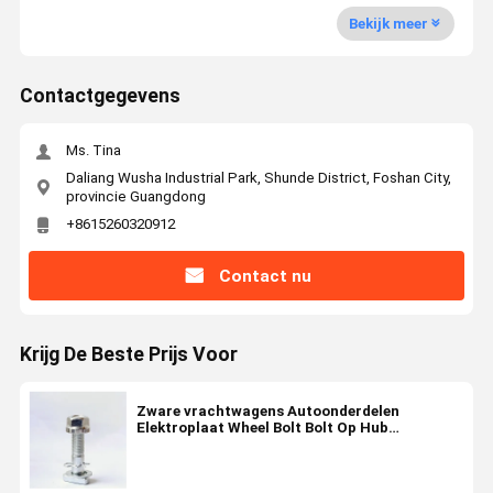
Bekijk meer
Contactgegevens
Ms. Tina
Daliang Wusha Industrial Park, Shunde District, Foshan City,
provincie Guangdong
+8615260320912
Contact nu
Krijg De Beste Prijs Voor
Zware vrachtwagens Autoonderdelen
Elektroplaat Wheel Bolt Bolt Op Hub
M20X2.0X130 10.9 12.9 Klasse 659112612
659112613 6591112456