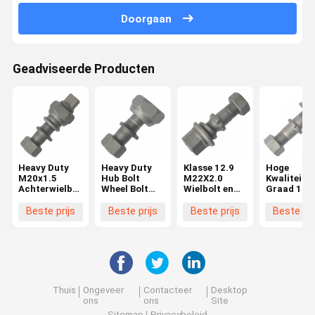
Doorgaan
Geadviseerde Producten
Heavy Duty
Heavy Duty
Klasse 12.9
Hoge
M20x1.5
Hub Bolt
M22X2.0
Kwaliteit
Achterwielbout
Wheel Bolt
Wielbolt en
Graad 10.
voor Hino
voor Hino
moer BPW
M22X1.5
FF/MA
FF/MA
Truck
Wielbout v
Beste prijs
Beste prijs
Beste prijs
Beste pri
Hubbout voor
Voorzijde
OEM0329613170
BPW Truc
Hino Truck
M20x1.5
Essentiële
OEM
wielonderdelen
03296231
03296231
Essentiële
Truck
Wielonderd
Thuis
Ongeveer
Contacteer
Desktop
ons
ons
Site
Sitemap
Privacybeleid