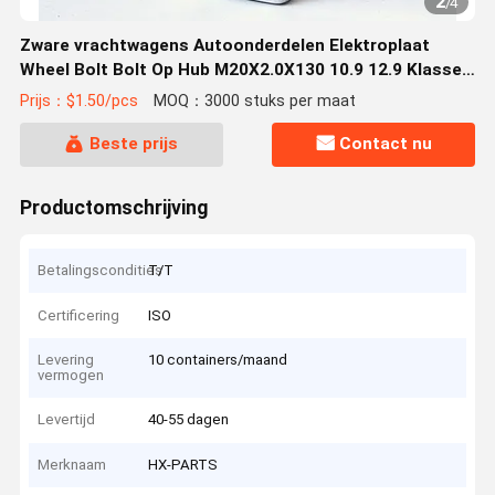
2
/
4
Zware vrachtwagens Autoonderdelen Elektroplaat
Wheel Bolt Bolt Op Hub M20X2.0X130 10.9 12.9 Klasse
659112612 659112613 6591112456
Prijs：$1.50/pcs
MOQ：3000 stuks per maat
Beste prijs
Contact nu
Productomschrijving
Betalingscondities
T/T
Certificering
ISO
Levering
10 containers/maand
vermogen
Levertijd
40-55 dagen
Merknaam
HX-PARTS