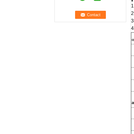
1
2
3
4
o
a