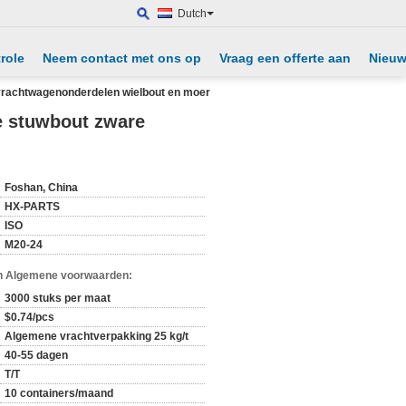
Dutch
role
Neem contact met ons op
Vraag een offerte aan
Nieu
 vrachtwagenonderdelen wielbout en moer
e stuwbout zware
Foshan, China
HX-PARTS
ISO
M20-24
n Algemene voorwaarden:
3000 stuks per maat
$0.74/pcs
Algemene vrachtverpakking 25 kg/t
40-55 dagen
T/T
10 containers/maand