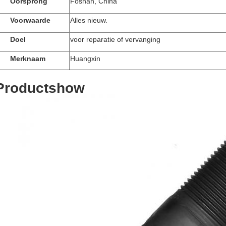
Oorsprong
Foshan, China
Voorwaarde
Alles nieuw.
Doel
voor reparatie of vervanging
Merknaam
Huangxin
Productshow