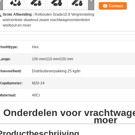
Contact
Grote Afbeelding :
Rolbouten Grade10.9 Vergrendeling
wielcentrale stuwbout zware vrachtwagenonderdelen
wielbout en moer
Hoofdtype:
Hex.
Lange:
100 mm/110 mm/150 mm
Hoeveelheid:
Distributieverpakking 25 kg/tn
Kopdiameter:
M20-24
Materiaal:
40Cr
Onderdelen voor vrachtwag
moer
Productbeschrijving