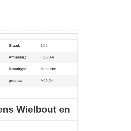
Graad:
10.9
Afmaken.:
FOSFAAT
Draadtype:
Metrische
grootte:
M20-24
ens Wielbout en