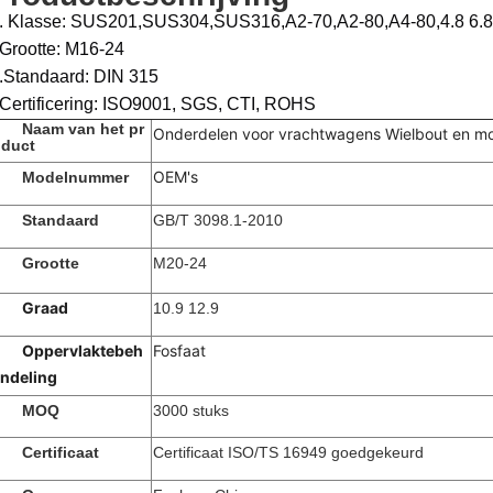
. Klasse: SUS201,SUS304,SUS316,A2-70,A2-80,A4-80,4.8 6.8 
Grootte: M16-24
.Standaard: DIN 315
Certificering: ISO9001, SGS, CTI, ROHS
Naam van het pr
Onderdelen voor vrachtwagens Wielbout en m
duct
OEM's
Modelnummer
Standaard
GB/T 3098.1-2010
Grootte
M20-24
Graad
10.9 12.9
Oppervlaktebeh
Fosfaat
ndeling
MOQ
3000 stuks
Certificaat
Certificaat ISO/TS 16949 goedgekeurd