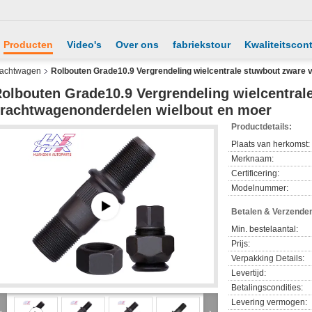
Producten
Video's
Over ons
fabriekstour
Kwaliteitscont
vrachtwagen
Rolbouten Grade10.9 Vergrendeling wielcentrale stuwbout zware
olbouten Grade10.9 Vergrendeling wielcentral
rachtwagenonderdelen wielbout en moer
Productdetails:
Plaats van herkomst:
Merknaam:
Certificering:
Modelnummer:
Betalen & Verzende
Min. bestelaantal:
Prijs:
Verpakking Details:
Levertijd:
Betalingscondities:
Levering vermogen: