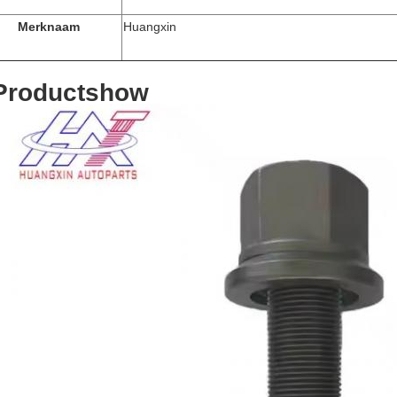
Merknaam
Huangxin
Productshow