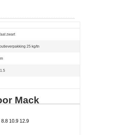
aat zwart
ibutieverpakking 25 kg/tn
mm
1.5
oor Mack
8.8 10.9 12.9