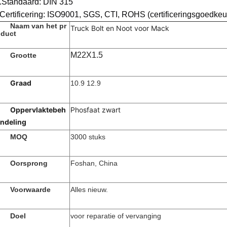
.Standaard: DIN 315
Certificering: ISO9001, SGS, CTI, ROHS (certificeringsgoedkeu
Naam van het pr
Truck Bolt en Noot voor Mack
duct
M22X1.5
Grootte
Graad
10.9 12.9
Oppervlaktebeh
Phosfaat zwart
ndeling
MOQ
3000 stuks
Oorsprong
Foshan, China
Voorwaarde
Alles nieuw.
Doel
voor reparatie of vervanging