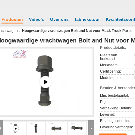
Producten
Video's
Over ons
fabriekstour
Kwaliteitscont
vrachtwagen
Hoogwaardige vrachtwagen Bolt and Nut voor Mack Truck Parts
oogwaardige vrachtwagen Bolt and Nut voor M
Productdetails:
Plaats van
herkomst:
Merknaam:
Certificering:
Modelnummer:
Betalen & Verzende
Min. bestelaantal:
Prijs:
Verpakking Details:
Levertijd:
Betalingscondities:
Levering vermogen: