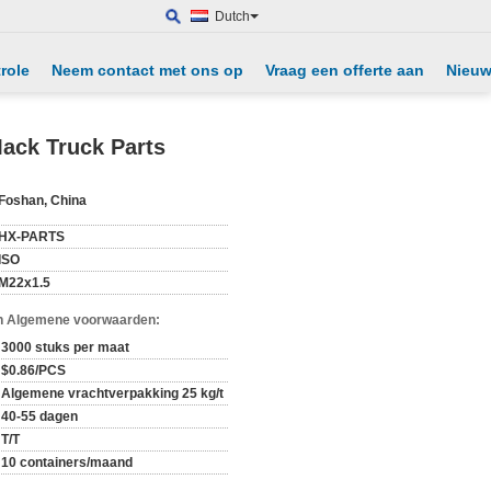
Dutch
role
Neem contact met ons op
Vraag een offerte aan
Nieu
ack Truck Parts
Foshan, China
HX-PARTS
ISO
M22x1.5
n Algemene voorwaarden:
3000 stuks per maat
$0.86/PCS
Algemene vrachtverpakking 25 kg/t
40-55 dagen
T/T
10 containers/maand