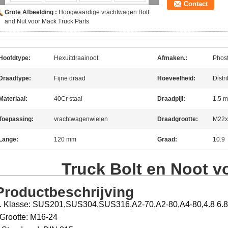
Contact
Grote Afbeelding :
Hoogwaardige vrachtwagen Bolt
and Nut voor Mack Truck Parts
Hoofdtype:
Hexuitdraainoot
Afmaken.:
Phosf
Draadtype:
Fijne draad
Hoeveelheid:
Distr
Materiaal:
40Cr staal
Draadpijl:
1.5 
Toepassing:
vrachtwagenwielen
Draadgrootte:
M22x
Lange:
120 mm
Graad:
10.9
Truck Bolt en Noot v
Productbeschrijving
. Klasse: SUS201,SUS304,SUS316,A2-70,A2-80,A4-80,4.8 6.8 
Grootte: M16-24