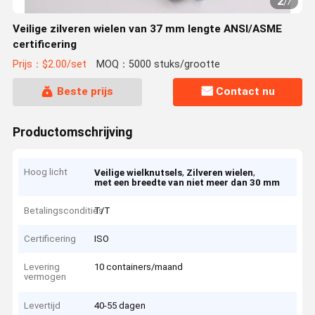
2
/
7
Veilige zilveren wielen van 37 mm lengte ANSI/ASME
certificering
Prijs：$2.00/set
MOQ：5000 stuks/grootte
Beste prijs
Contact nu
Productomschrijving
Hoog licht
,
,
Veilige wielknutsels
Zilveren wielen
met een breedte van niet meer dan 30 mm
Betalingscondities
T/T
Certificering
ISO
Levering
10 containers/maand
vermogen
Levertijd
40-55 dagen