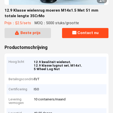
2
/
6
12.9 Klasse wielenrug moeren M14x1.5 Met 51 mm
totale lengte 35CrMo
Prijs：$2.5/sets
MOQ：5000 stuks/grootte
Beste prijs
Contact nu
Productomschrijving
Hoog licht
,
12.9 kwaliteit wielenut
,
,
12.9 klasse lugnut set
M14x1
5 Wheel Lug Nut
Betalingscondities
T/T
Certificering
ISO
Levering
10 containers/maand
vermogen