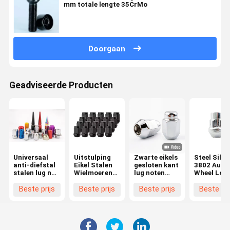
mm totale lengte 35CrMo
Doorgaan
Geadviseerde Producten
Universaal
Uitstulping
Zwarte eikels
Steel Silve
anti-diefstal
Eikel Stalen
gesloten kant
3802 Auto
stalen lug nut
Wielmoeren
lug noten
Wheel Loc
kleurrijke
Nieuwe Staat
M12x1.5
Nut Set An
aangepaste
Accessoires
draad 3/4
theft Nut
Beste prijs
Beste prijs
Beste prijs
Beste pri
auto wiel hub
Onderdelen
"hex 1.38"
Schroef 7/
voor Wielen
hoog 0.9
20 Fijn dr
"breed voor
10 Grade v
Aftermarket
Hyundai
wielen
Elantra 20