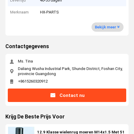
Levertijd
40-55 dagen
Merknaam
HX-PARTS
Bekijk meer
Contactgegevens
Ms. Tina
Daliang Wusha Industrial Park, Shunde District, Foshan City,
provincie Guangdong
+8615260320912
Contact nu
Krijg De Beste Prijs Voor
12.9 Klasse wielenrug moeren M14x1.5 Met 51