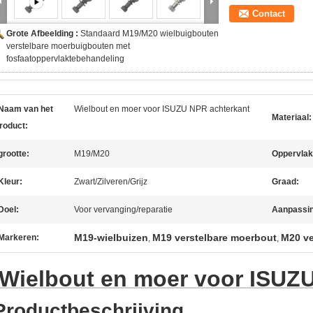
Contact
Grote Afbeelding :
Standaard M19/M20 wielbuigbouten
verstelbare moerbuigbouten met
fosfaatoppervlaktebehandeling
Naam van het
Wielbout en moer voor ISUZU NPR achterkant
Materiaal:
roduct:
grootte:
M19/M20
Oppervlak
Kleur:
Zwart/Zilveren/Grijz
Graad:
Doel:
Voor vervanging/reparatie
Aanpassin
M19-wielbuizen
M19 verstelbare moerbout
M20 ve
Markeren:
,
,
Wielbout en moer voor ISUZ
Productbeschrijving