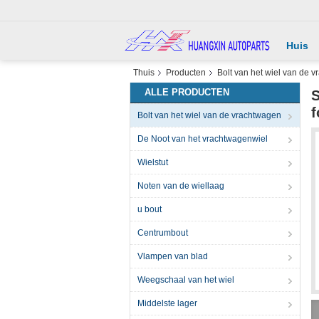
Huis
Thuis
Producten
Bolt van het wiel van de 
ALLE PRODUCTEN
S
f
Bolt van het wiel van de vrachtwagen
De Noot van het vrachtwagenwiel
Wielstut
Noten van de wiellaag
u bout
Centrumbout
Vlampen van blad
Weegschaal van het wiel
Middelste lager