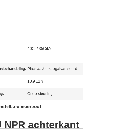
40Cr / 35CrMo
tebehandeling:
Phosfaat/elektrogalvaniseerd
10.9 12.9
g:
Ondersteuning
rstelbare moerbout
U NPR achterkant