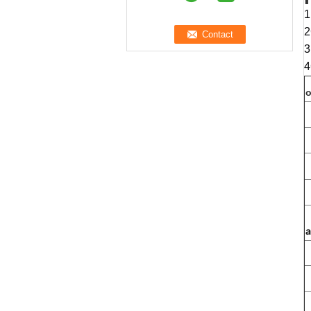
1
2
3
4
o
a