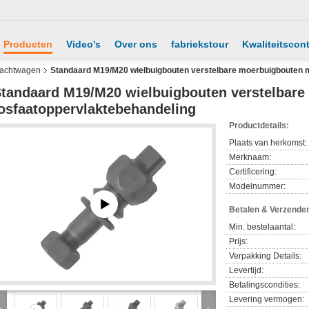
Producten
Video's
Over ons
fabriekstour
Kwaliteitscont
vrachtwagen
Standaard M19/M20 wielbuigbouten verstelbare moerbuigbouten m
tandaard M19/M20 wielbuigbouten verstelbar
osfaatoppervlaktebehandeling
Productdetails:
Plaats van herkomst:
Merknaam:
Certificering:
Modelnummer:
Betalen & Verzende
Min. bestelaantal:
Prijs:
Verpakking Details:
Levertijd:
Betalingscondities:
Levering vermogen: