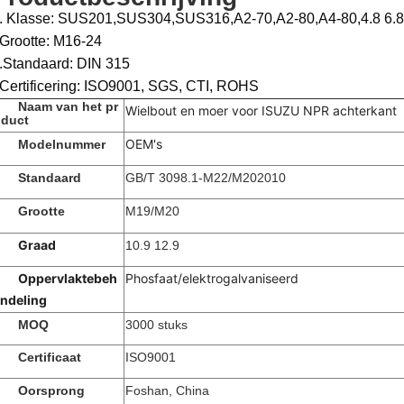
. Klasse: SUS201,SUS304,SUS316,A2-70,A2-80,A4-80,4.8 6.8 
Grootte: M16-24
.Standaard: DIN 315
Certificering: ISO9001, SGS, CTI, ROHS
Naam van het pr
Wielbout en moer voor ISUZU NPR achterkant
duct
OEM's
Modelnummer
Standaard
GB/T 3098.1-M22/M202010
Grootte
M19/M20
Graad
10.9 12.9
Oppervlaktebeh
Phosfaat/elektrogalvaniseerd
ndeling
MOQ
3000 stuks
Certificaat
ISO9001
Oorsprong
Foshan, China