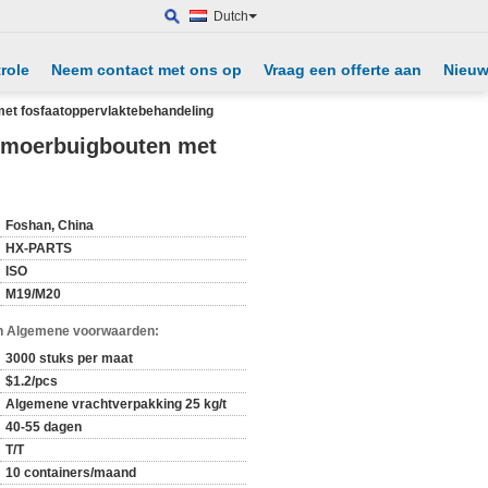
Dutch
role
Neem contact met ons op
Vraag een offerte aan
Nieu
et fosfaatoppervlaktebehandeling
e moerbuigbouten met
Foshan, China
HX-PARTS
ISO
M19/M20
n Algemene voorwaarden:
3000 stuks per maat
$1.2/pcs
Algemene vrachtverpakking 25 kg/t
40-55 dagen
T/T
10 containers/maand