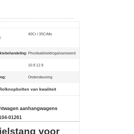
40Cr / 35CrMo
:
ktebehandeling:
Phosfaat/elektrogalvaniseerd
10.9 12.9
ng:
Ondersteuning
Rolknopbolten van kwaliteit
chtwagen aanhangwagens
104-01261
ielstang voor