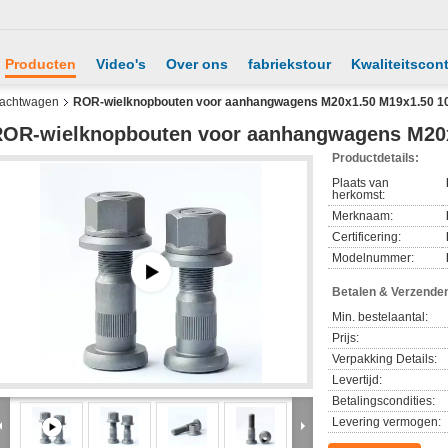
Producten
Video's
Over ons
fabriekstour
Kwaliteitscont
vrachtwagen
ROR-wielknopbouten voor aanhangwagens M20x1.50 M19x1.50 10
OR-wielknopbouten voor aanhangwagens M20x1
Productdetails:
Plaats van
herkomst:
Merknaam:
Certificering:
Modelnummer:
Betalen & Verzende
Min. bestelaantal:
Prijs:
Verpakking Details:
Levertijd:
Betalingscondities:
Levering vermogen: