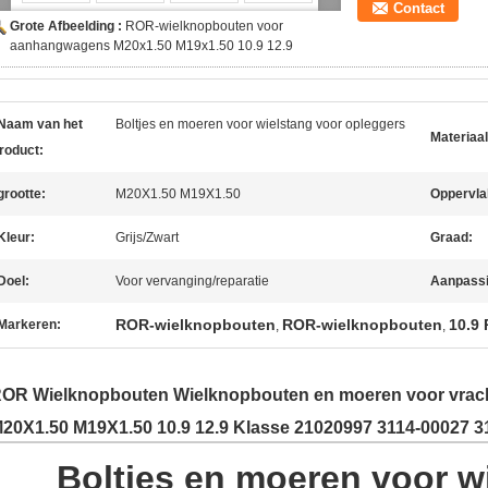
Contact
Grote Afbeelding :
ROR-wielknopbouten voor
aanhangwagens M20x1.50 M19x1.50 10.9 12.9
Naam van het
Boltjes en moeren voor wielstang voor opleggers
Materiaal
roduct:
grootte:
M20X1.50 M19X1.50
Oppervla
Kleur:
Grijs/Zwart
Graad:
Doel:
Voor vervanging/reparatie
Aanpassi
ROR-wielknopbouten
ROR-wielknopbouten
10.9 
Markeren:
,
,
OR Wielknopbouten Wielknopbouten en moeren voor vra
20X1.50 M19X1.50 10.9 12.9 Klasse 21020997 3114-00027 3
Boltjes en moeren voor w