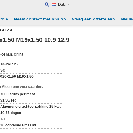
Dutch
role
Neem contact met ons op
Vraag een offerte aan
Nieu
.9 12.9
.50 M19x1.50 10.9 12.9
Foshan, China
HX-PARTS
ISO
M20X1.50 M19X1.50
n Algemene voorwaarden:
3000 stuks per maat
$1.56/set
Algemene vrachtverpakking 25 kg/t
40-55 dagen
T/T
10 containers/maand