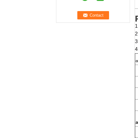
1
2
3
4
o
a