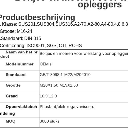
opleggers
Productbeschrijving
. Klasse: SUS201,SUS304,SUS316,A2-70,A2-80,A4-80,4.8 6.8 
Grootte: M16-24
.Standaard: DIN 315
Certificering: ISO9001, SGS, CTI, ROHS
Naam van het pr
Boltjes en moeren voor wielstang voor oplegge
duct
OEM's
Modelnummer
Standaard
GB/T 3098.1-M22/M202010
Grootte
M20X1.50 M19X1.50
Graad
10.9 12.9
Oppervlaktebeh
Phosfaat/elektrogalvaniseerd
ndeling
MOQ
3000 stuks