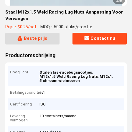
2
/
6
Staal M12x1.5 Weld Racing Lug Nuts Aanpassing Voor
Vervangen
Prijs：$0.25/set
MOQ：5000 stuks/grootte
Beste prijs
Contact nu
Productomschrijving
Hoog licht
,
Stalen las-racebugsnootjes
,
,
M12x1.5 Weld Racing Lug Nuts
M12x1
5 chroom wielmoeren
Betalingscondities
T/T
Certificering
ISO
Levering
10 containers/maand
vermogen