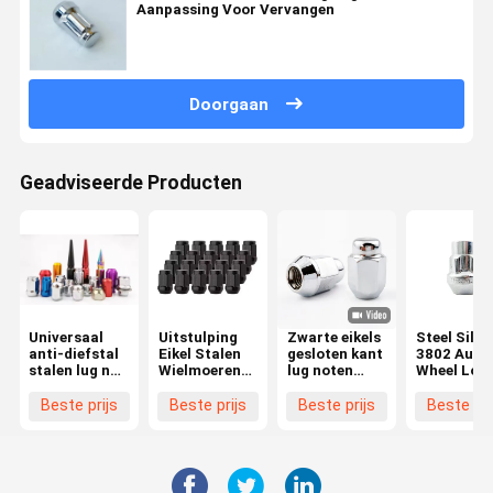
Aanpassing Voor Vervangen
Doorgaan
Geadviseerde Producten
Universaal
Uitstulping
Zwarte eikels
Steel Silve
anti-diefstal
Eikel Stalen
gesloten kant
3802 Auto
stalen lug nut
Wielmoeren
lug noten
Wheel Loc
kleurrijke
Nieuwe Staat
M12x1.5
Nut Set An
aangepaste
Accessoires
draad 3/4
theft Nut
Beste prijs
Beste prijs
Beste prijs
Beste pri
auto wiel hub
Onderdelen
"hex 1.38"
Schroef 7/
voor Wielen
hoog 0.9
20 Fijn dr
"breed voor
10 Grade v
Aftermarket
Hyundai
wielen
Elantra 20