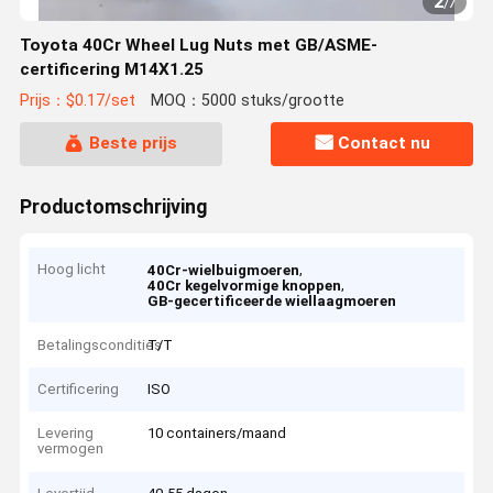
2
/
7
Toyota 40Cr Wheel Lug Nuts met GB/ASME-
certificering M14X1.25
Prijs：$0.17/set
MOQ：5000 stuks/grootte
Beste prijs
Contact nu
Productomschrijving
Hoog licht
,
40Cr-wielbuigmoeren
,
40Cr kegelvormige knoppen
GB-gecertificeerde wiellaagmoeren
Betalingscondities
T/T
Certificering
ISO
Levering
10 containers/maand
vermogen