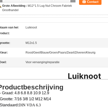
Contact
Grote Afbeelding :
M12*1.5 Lug Nut Chroom Fabriek
Groothandel
Naam van het
Luiknoot
roduct:
grootte:
M12x1.5
Kleur:
Rood/Geel/Blauw/Groen/Paars/Zwart/Zilveren/Kleurig
Doel:
Voor vervanging/reparatie
Luiknoot
Productbeschrijving
- Graad: 4.8 6.8 8.8 10.9 12.9
Grootte: 7/16 3/8 1/2 M12 M14
Standaard:
DIN VDA 6.3