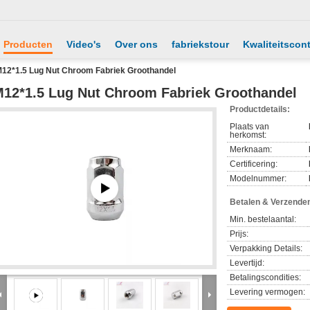
Producten
Video's
Over ons
fabriekstour
Kwaliteitscont
12*1.5 Lug Nut Chroom Fabriek Groothandel
12*1.5 Lug Nut Chroom Fabriek Groothandel
Productdetails:
Plaats van
herkomst:
Merknaam:
Certificering:
Modelnummer:
Betalen & Verzende
Min. bestelaantal:
Prijs:
Verpakking Details:
Levertijd:
Betalingscondities:
Levering vermogen: