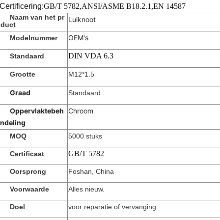
Certificering:
GB/T 5782,
ANSI/ASME B18.2.1,
EN 14587
Naam van het pr
Luiknoot
duct
OEM's
Modelnummer
DIN VDA 6.3
Standaard
Grootte
M12*1.5
Graad
Standaard
Oppervlaktebeh
Chroom
ndeling
MOQ
5000 stuks
GB/T 5782
Certificaat
Oorsprong
Foshan, China
Voorwaarde
Alles nieuw.
Doel
voor reparatie of vervanging