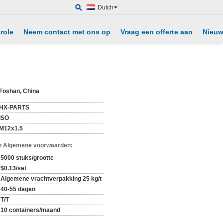
Dutch
role
Neem contact met ons op
Vraag een offerte aan
Nieu
Foshan, China
HX-PARTS
ISO
M12x1.5
n Algemene voorwaarden:
5000 stuks/grootte
$0.13/set
Algemene vrachtverpakking 25 kg/t
40-55 dagen
T/T
10 containers/maand