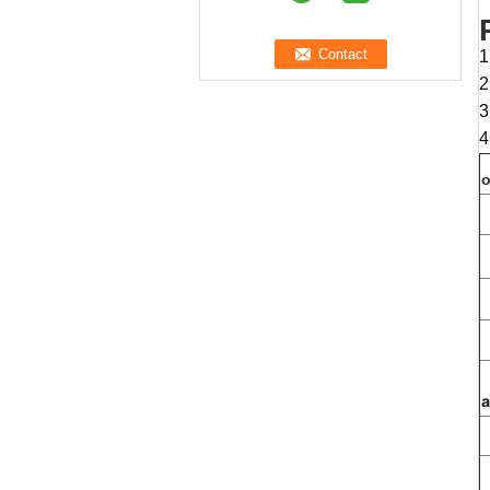
1
2
3
4
o
a