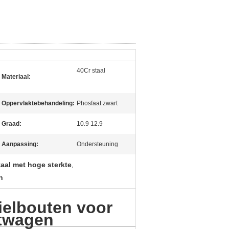
40Cr staal
Materiaal:
Oppervlaktebehandeling:
Phosfaat zwart
Graad:
10.9 12.9
Aanpassing:
Ondersteuning
staal met hoge sterkte
,
n
ielbouten voor
twagen