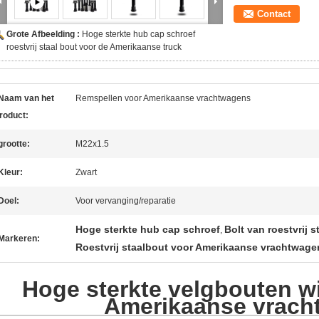
Contact
Grote Afbeelding :
Hoge sterkte hub cap schroef
roestvrij staal bout voor de Amerikaanse truck
Naam van het
Remspellen voor Amerikaanse vrachtwagens
roduct:
grootte:
M22x1.5
Kleur:
Zwart
Doel:
Voor vervanging/reparatie
Hoge sterkte hub cap schroef
Bolt van roestvrij 
,
Markeren:
Roestvrij staalbout voor Amerikaanse vrachtwage
Hoge sterkte velgbouten w
Amerikaanse vrach