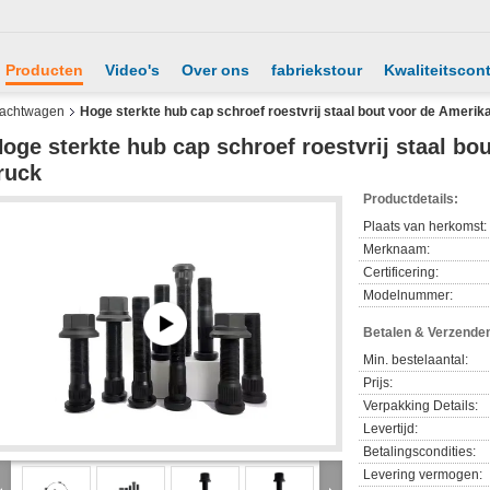
Producten
Video's
Over ons
fabriekstour
Kwaliteitscont
vrachtwagen
Hoge sterkte hub cap schroef roestvrij staal bout voor de Amerik
oge sterkte hub cap schroef roestvrij staal b
ruck
Productdetails:
Plaats van herkomst:
Merknaam:
Certificering:
Modelnummer:
Betalen & Verzende
Min. bestelaantal:
Prijs:
Verpakking Details:
Levertijd:
Betalingscondities:
Levering vermogen: