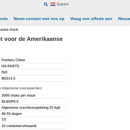
Dutch
role
Neem contact met ons op
Vraag een offerte aan
Nieu
aanse truck
out voor de Amerikaanse
Foshan, China
HX-PARTS
ISO
M22x1.5
n Algemene voorwaarden:
3000 stuks per maat
$0.85/PCS
Algemene vrachtverpakking 25 kg/t
40-55 dagen
T/T
10 containers/maand