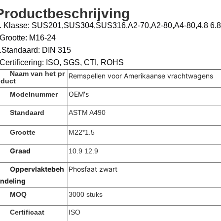
Productbeschrijving
. Klasse: SUS201,SUS304,SUS316,A2-70,A2-80,A4-80,4.8 6.8 
Grootte: M16-24
.Standaard: DIN 315
Certificering: ISO, SGS, CTI, ROHS
Naam van het pr
Remspellen voor Amerikaanse vrachtwagens
duct
OEM's
Modelnummer
Standaard
ASTM A490
Grootte
M22*1.5
Graad
10.9 12.9
Oppervlaktebeh
Phosfaat zwart
ndeling
MOQ
3000 stuks
Certificaat
ISO