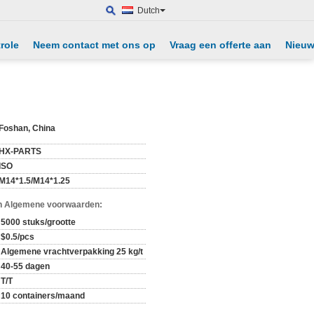
Dutch
role
Neem contact met ons op
Vraag een offerte aan
Nieu
Foshan, China
HX-PARTS
ISO
M14*1.5/M14*1.25
n Algemene voorwaarden:
5000 stuks/grootte
$0.5/pcs
Algemene vrachtverpakking 25 kg/t
40-55 dagen
T/T
10 containers/maand