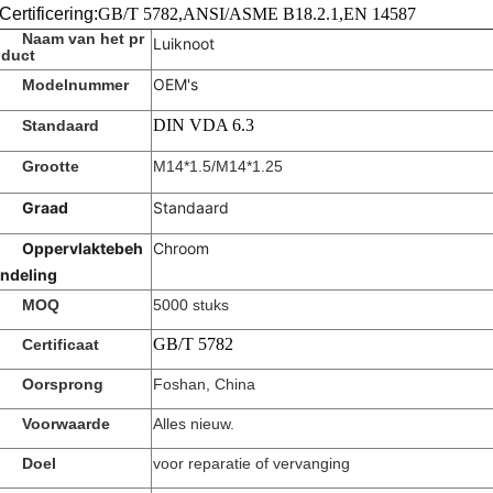
Certificering:
GB/T 5782,
ANSI/ASME B18.2.1,
EN 14587
Naam van het pr
Luiknoot
duct
OEM's
Modelnummer
DIN VDA 6.3
Standaard
Grootte
M14*1.5/M14*1.25
Graad
Standaard
Oppervlaktebeh
Chroom
ndeling
MOQ
5000 stuks
GB/T 5782
Certificaat
Oorsprong
Foshan, China
Voorwaarde
Alles nieuw.
Doel
voor reparatie of vervanging