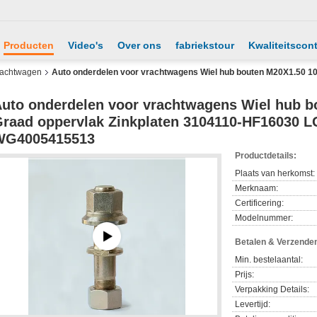
Producten
Video's
Over ons
fabriekstour
Kwaliteitscont
vrachtwagen
Auto onderdelen voor vrachtwagens Wiel hub bouten M20X1.50 10.
uto onderdelen voor vrachtwagens Wiel hub b
raad oppervlak Zinkplaten 3104110-HF16030 
WG4005415513
Productdetails:
Plaats van herkomst:
Merknaam:
Certificering:
Modelnummer:
Betalen & Verzende
Min. bestelaantal:
Prijs:
Verpakking Details:
Levertijd: