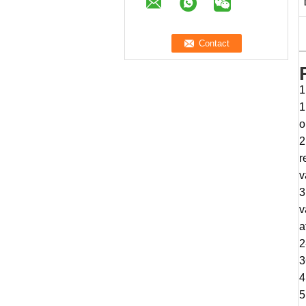
1
1
o
2
r
v
3
v
a
2
3
4
5