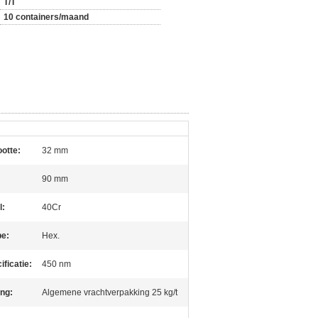
T/T
10 containers/maand
otte:
32 mm
90 mm
l:
40Cr
pe:
Hex.
ificatie:
450 nm
ng:
Algemene vrachtverpakking 25 kg/t