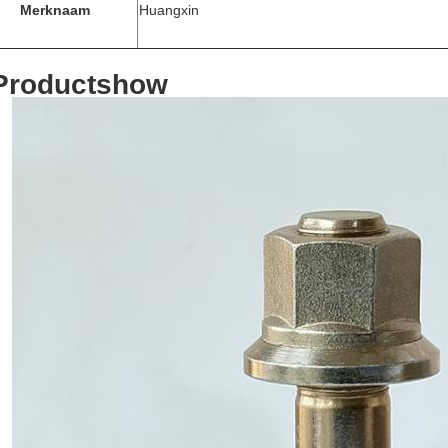
Merknaam
Huangxin
Productshow