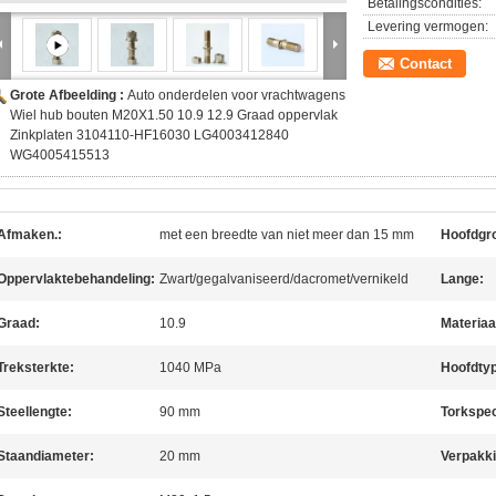
Betalingscondities:
Levering vermogen:
Contact
Grote Afbeelding :
Auto onderdelen voor vrachtwagens
Wiel hub bouten M20X1.50 10.9 12.9 Graad oppervlak
Zinkplaten 3104110-HF16030 LG4003412840
WG4005415513
Afmaken.:
met een breedte van niet meer dan 15 mm
Hoofdgro
Oppervlaktebehandeling:
Zwart/gegalvaniseerd/dacromet/vernikeld
Lange:
Graad:
10.9
Materiaa
Treksterkte:
1040 MPa
Hoofdty
Steellengte:
90 mm
Torkspec
Staandiameter:
20 mm
Verpakki