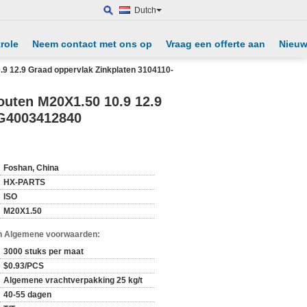
Dutch
role
Neem contact met ons op
Vraag een offerte aan
Nieu
9 12.9 Graad oppervlak Zinkplaten 3104110-
outen M20X1.50 10.9 12.9
LG4003412840
Foshan, China
HX-PARTS
ISO
M20X1.50
n Algemene voorwaarden:
3000 stuks per maat
$0.93/PCS
Algemene vrachtverpakking 25 kg/t
40-55 dagen