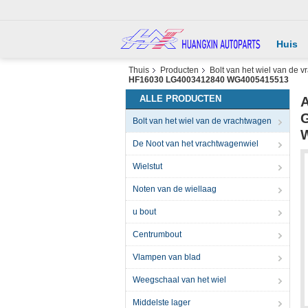
Huis
Thuis
Producten
Bolt van het wiel van de 
HF16030 LG4003412840 WG4005415513
ALLE PRODUCTEN
A
G
Bolt van het wiel van de vrachtwagen
De Noot van het vrachtwagenwiel
Wielstut
Noten van de wiellaag
u bout
Centrumbout
Vlampen van blad
Weegschaal van het wiel
Middelste lager