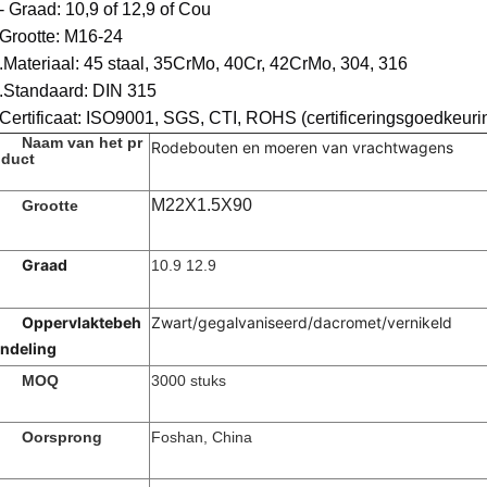
- Graad: 10,9 of 12,9 of Cou
Grootte: M16-24
.
Materiaal: 45 staal, 35CrMo, 40Cr, 42CrMo, 304, 316
.Standaard: DIN 315
Certificaat: ISO9001, SGS, CTI, ROHS (certificeringsgoedkeuri
Naam van het pr
Rodebouten en moeren van vrachtwagens
duct
M22X1.5X90
Grootte
Graad
10.9 12.9
Oppervlaktebeh
Zwart/gegalvaniseerd/dacromet/vernikeld
ndeling
MOQ
3000 stuks
Oorsprong
Foshan, China