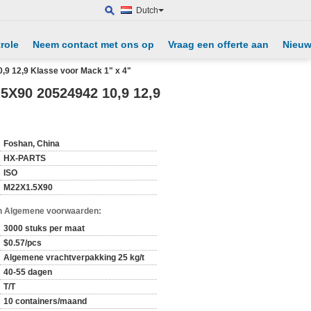
Dutch
role
Neem contact met ons op
Vraag een offerte aan
Nieu
9 12,9 Klasse voor Mack 1" x 4"
5X90 20524942 10,9 12,9
Foshan, China
HX-PARTS
ISO
M22X1.5X90
n Algemene voorwaarden:
3000 stuks per maat
$0.57/pcs
Algemene vrachtverpakking 25 kg/t
40-55 dagen
T/T
10 containers/maand