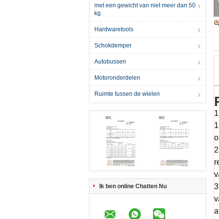
met een gewicht van niet meer dan 50
kg
Hardwaretools
Schokdemper
Autobussen
Motoronderdelen
Ruimte tussen de wielen
1
1
o
2
r
v
3
Ik ben online Chatten Nu
v
a