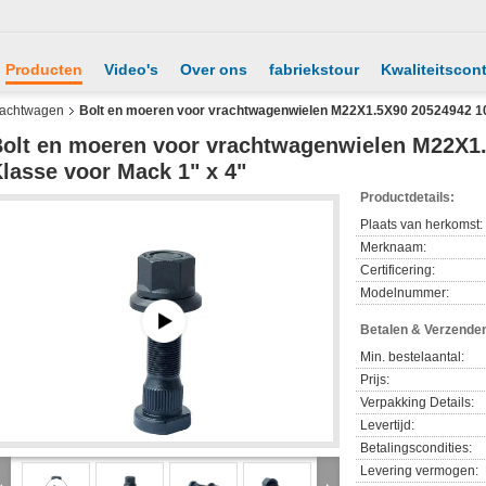
Producten
Video's
Over ons
fabriekstour
Kwaliteitscont
vrachtwagen
Bolt en moeren voor vrachtwagenwielen M22X1.5X90 20524942 10,
olt en moeren voor vrachtwagenwielen M22X1.
lasse voor Mack 1" x 4"
Productdetails:
Plaats van herkomst:
Merknaam:
Certificering:
Modelnummer:
Betalen & Verzende
Min. bestelaantal:
Prijs:
Verpakking Details:
Levertijd:
Betalingscondities:
Levering vermogen: