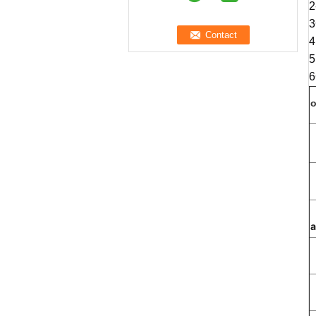
2
3
4
5
6
o
a