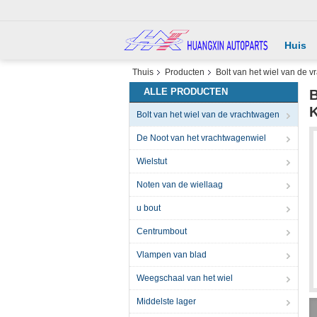
Huis
Thuis
Producten
Bolt van het wiel van de 
ALLE PRODUCTEN
B
K
Bolt van het wiel van de vrachtwagen
De Noot van het vrachtwagenwiel
Wielstut
Noten van de wiellaag
u bout
Centrumbout
Vlampen van blad
Weegschaal van het wiel
Middelste lager