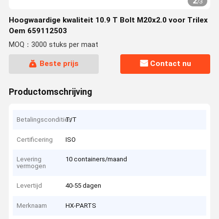
2
/
3
Hoogwaardige kwaliteit 10.9 T Bolt M20x2.0 voor Trilex
Oem 659112503
MOQ：3000 stuks per maat
Beste prijs
Contact nu
Productomschrijving
Betalingscondities
T/T
Certificering
ISO
Levering
10 containers/maand
vermogen
Levertijd
40-55 dagen
Merknaam
HX-PARTS