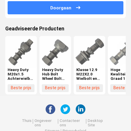
Doorgaan
Geadviseerde Producten
Heavy Duty
Heavy Duty
Klasse 12.9
Hoge
M20x1.5
Hub Bolt
M22X2.0
Kwaliteit
Achterwielbout
Wheel Bolt
Wielbolt en
Graad 10.
voor Hino
voor Hino
moer BPW
M22X1.5
FF/MA
FF/MA
Truck
Wielbout v
Beste prijs
Beste prijs
Beste prijs
Beste pri
Hubbout voor
Voorzijde
OEM0329613170
BPW Truc
Hino Truck
M20x1.5
Essentiële
OEM
wielonderdelen
03296231
03296231
Essentiële
Truck
Wielonderd
Thuis
Ongeveer
Contacteer
Desktop
ons
ons
Site
Sitemap
Privacybeleid