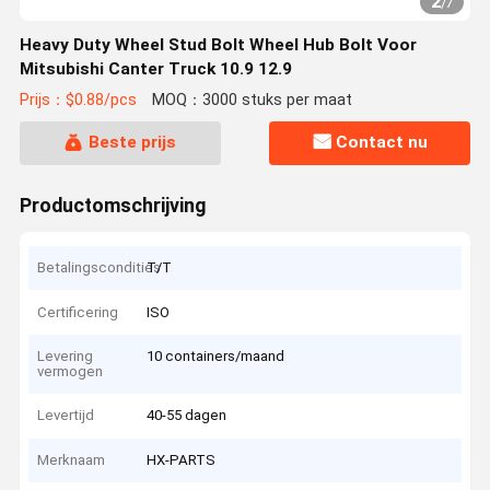
2
/
7
Heavy Duty Wheel Stud Bolt Wheel Hub Bolt Voor
Mitsubishi Canter Truck 10.9 12.9
Prijs：$0.88/pcs
MOQ：3000 stuks per maat
Beste prijs
Contact nu
Productomschrijving
Betalingscondities
T/T
Certificering
ISO
Levering
10 containers/maand
vermogen
Levertijd
40-55 dagen
Merknaam
HX-PARTS