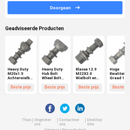
Doorgaan
Geadviseerde Producten
Heavy Duty
Heavy Duty
Klasse 12.9
Hoge
M20x1.5
Hub Bolt
M22X2.0
Kwaliteit
Achterwielbout
Wheel Bolt
Wielbolt en
Graad 10.
voor Hino
voor Hino
moer BPW
M22X1.5
FF/MA
FF/MA
Truck
Wielbout v
Beste prijs
Beste prijs
Beste prijs
Beste pri
Hubbout voor
Voorzijde
OEM0329613170
BPW Truc
Hino Truck
M20x1.5
Essentiële
OEM
wielonderdelen
03296231
03296231
Essentiële
Truck
Wielonderd
Thuis
Ongeveer
Contacteer
Desktop
ons
ons
Site
Sitemap
Privacybeleid