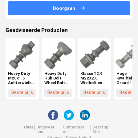
Doorgaan
Geadviseerde Producten
Heavy Duty
Heavy Duty
Klasse 12.9
Hoge
M20x1.5
Hub Bolt
M22X2.0
Kwaliteit
Achterwielbout
Wheel Bolt
Wielbolt en
Graad 10.
voor Hino
voor Hino
moer BPW
M22X1.5
FF/MA
FF/MA
Truck
Wielbout v
Beste prijs
Beste prijs
Beste prijs
Beste pri
Hubbout voor
Voorzijde
OEM0329613170
BPW Truc
Hino Truck
M20x1.5
Essentiële
OEM
wielonderdelen
03296231
03296231
Essentiële
Truck
Wielonderd
Thuis
Ongeveer
Contacteer
Desktop
ons
ons
Site
Sitemap
Privacybeleid