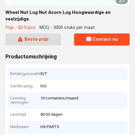
2
/
3
Wheel Nut Lug Nut Acorn Lug Hoogwaardige en
veelzijdige
Prijs：$0.5/pcs
MOQ：3000 stuks per maat
Beste prijs
Contact nu
Productomschrijving
Betalingscondities
T/T
Certificering
ISO
Levering
10 containers/maand
vermogen
Levertijd
40-55 dagen
Merknaam
HX-PARTS