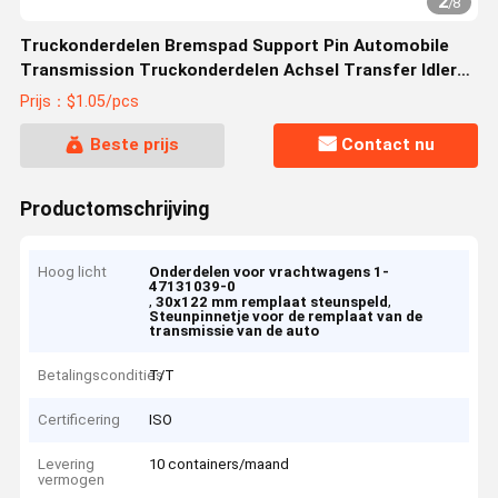
2
/
8
Truckonderdelen Bremspad Support Pin Automobile
Transmission Truckonderdelen Achsel Transfer Idler
30x122mm 1-47131039-0 1471310390 36225-60050
Prijs：$1.05/pcs
3501051-A0S
Beste prijs
Contact nu
Productomschrijving
Hoog licht
Onderdelen voor vrachtwagens 1-
47131039-0
,
,
30x122 mm remplaat steunspeld
Steunpinnetje voor de remplaat van de
transmissie van de auto
Betalingscondities
T/T
Certificering
ISO
Levering
10 containers/maand
vermogen