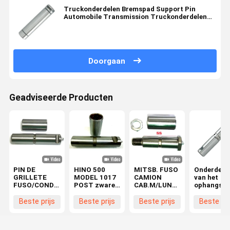
Truckonderdelen Bremspad Support Pin
Automobile Transmission Truckonderdelen
Achsel Transfer Idler 30x122mm 1-47131039-
0 1471310390 36225-60050 3501051-A0S
Doorgaan
Geadviseerde Producten
PIN DE
HINO 500
MITSB. FUSO
Onderdele
GRILLETE
MODEL 1017
CAMION
van het
FUSO/CONDOR
POST zware
CAB.M/LUNA
ophangsys
Veerspeld ¥28
vrachtwagen
PIN Veerpen
voor zwar
X 130 Voor
bladvoetspeld
Ø28x88
vrachtwag
Beste prijs
Beste prijs
Beste prijs
Beste pri
HINO
kit
48423-E0060
Staal
MC420079
springspeld
48423-E0120
Achterste
48423-1320
30X127mm
HD 2T5
steunspeld