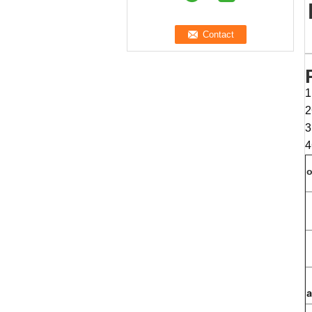
1
2
3
4
o
a