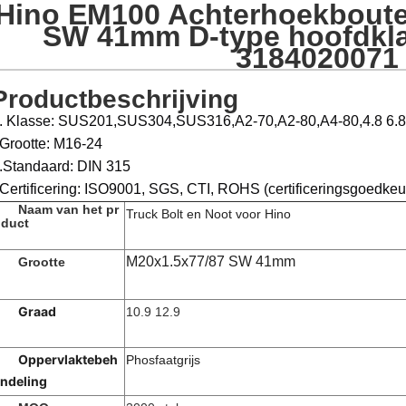
Hino EM100 Achterhoekboute
SW 41mm D-type hoofdkla
3184020071
Productbeschrijving
. Klasse: SUS201,SUS304,SUS316,A2-70,A2-80,A4-80,4.8 6.8 
Grootte: M16-24
.Standaard: DIN 315
Certificering: ISO9001, SGS, CTI, ROHS (certificeringsgoedkeu
Naam van het pr
Truck Bolt en Noot voor Hino
duct
M20x1.5x77/87 SW 41mm
Grootte
Graad
10.9 12.9
Oppervlaktebeh
Phosfaatgrijs
ndeling