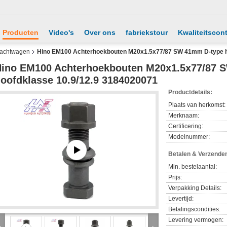
Producten
Video's
Over ons
fabriekstour
Kwaliteitscont
vrachtwagen
Hino EM100 Achterhoekbouten M20x1.5x77/87 SW 41mm D-type h
ino EM100 Achterhoekbouten M20x1.5x77/87 
oofdklasse 10.9/12.9 3184020071
Productdetails:
Plaats van herkomst:
Merknaam:
Certificering:
Modelnummer:
Betalen & Verzende
Min. bestelaantal:
Prijs:
Verpakking Details:
Levertijd:
Betalingscondities:
Levering vermogen: