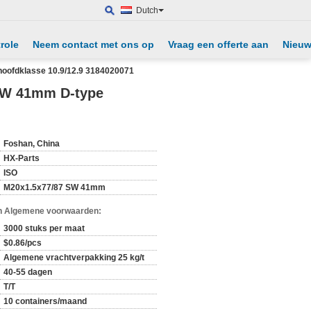
Dutch
role
Neem contact met ons op
Vraag een offerte aan
Nieu
oofdklasse 10.9/12.9 3184020071
SW 41mm D-type
Foshan, China
HX-Parts
ISO
M20x1.5x77/87 SW 41mm
n Algemene voorwaarden:
3000 stuks per maat
$0.86/pcs
Algemene vrachtverpakking 25 kg/t
40-55 dagen
T/T
10 containers/maand