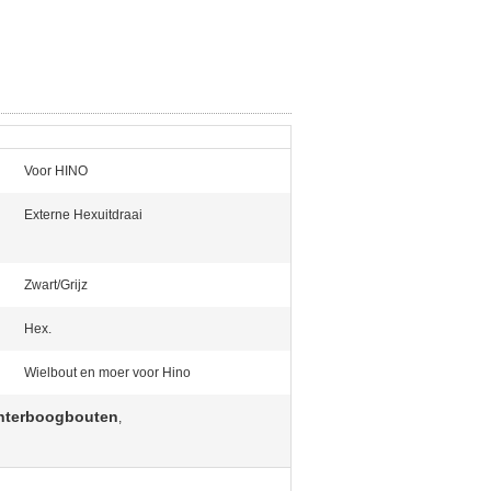
Voor HINO
Externe Hexuitdraai
Zwart/Grijz
Hex.
Wielbout en moer voor Hino
hterboogbouten
,