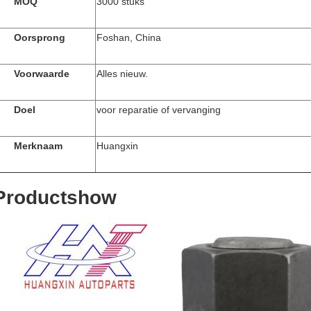
MOQ
3000 stuks
Oorsprong
Foshan, China
Voorwaarde
Alles nieuw.
Doel
voor reparatie of vervanging
Merknaam
Huangxin
Productshow