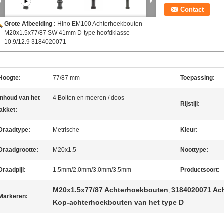
Contact
Grote Afbeelding :
Hino EM100 Achterhoekbouten
M20x1.5x77/87 SW 41mm D-type hoofdklasse
10.9/12.9 3184020071
Hoogte:
77/87 mm
Toepassing:
Inhoud van het
4 Bolten en moeren / doos
Rijstijl:
akket:
Draadtype:
Metrische
Kleur:
Draadgrootte:
M20x1.5
Noottype:
Draadpijl:
1.5mm/2.0mm/3.0mm/3.5mm
Productsoort:
M20x1.5x77/87 Achterhoekbouten
3184020071 Ac
,
Markeren:
Kop-achterhoekbouten van het type D