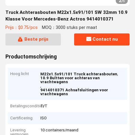
2
/
6
Truck Achterasbouten M22x1.5x91/101 SW 32mm 10.9
Klasse Voor Mercedes-Benz Actros 9414010371
Prijs：$0.75/pcs
MOQ：3000 stuks per maat
Beste prijs
Contact nu
Productomschrijving
Hoog licht
,
M22x1.5x91/101 Truck achterasbouten
10.9 Bultten voor achteras van
vrachtwagens
,
9414010371 Achsafsluitingen voor
vrachtwagens
Betalingscondities
T/T
Certificering
ISO
Levering
10 containers/maand
vermogen