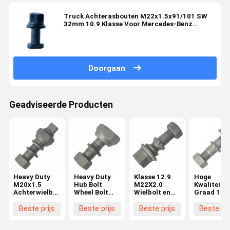
Truck Achterasbouten M22x1.5x91/101 SW
32mm 10.9 Klasse Voor Mercedes-Benz
Actros 9414010371
Doorgaan
Geadviseerde Producten
Heavy Duty
Heavy Duty
Klasse 12.9
Hoge
M20x1.5
Hub Bolt
M22X2.0
Kwaliteit
Achterwielbout
Wheel Bolt
Wielbolt en
Graad 10.
voor Hino
voor Hino
moer BPW
M22X1.5
FF/MA
FF/MA
Truck
Wielbout v
Beste prijs
Beste prijs
Beste prijs
Beste pri
Hubbout voor
Voorzijde
OEM0329613170
BPW Truc
Hino Truck
M20x1.5
Essentiële
OEM