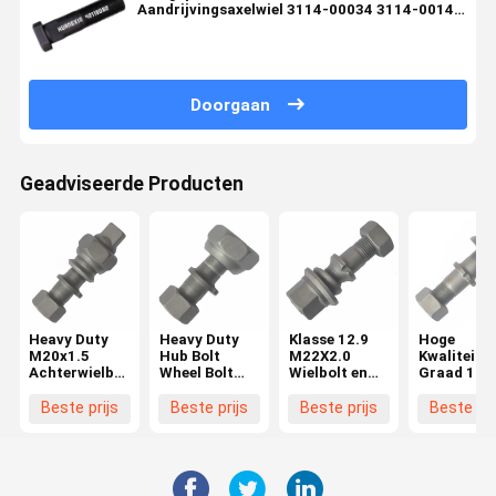
Aandrijvingsaxelwiel 3114-00034 3114-00142
31CKD-04051 72119082 ISO-standaard
Doorgaan
Geadviseerde Producten
Heavy Duty
Heavy Duty
Klasse 12.9
Hoge
M20x1.5
Hub Bolt
M22X2.0
Kwaliteit
Achterwielbout
Wheel Bolt
Wielbolt en
Graad 10.
voor Hino
voor Hino
moer BPW
M22X1.5
FF/MA
FF/MA
Truck
Wielbout v
Beste prijs
Beste prijs
Beste prijs
Beste pri
Hubbout voor
Voorzijde
OEM0329613170
BPW Truc
Hino Truck
M20x1.5
Essentiële
OEM
wielonderdelen
03296231
03296231
Essentiële