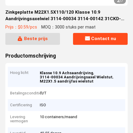
2
/
7
Zinkgeplatte M22X1.5X110/120 Klasse 10.9
Aandrijvingsaxelwiel 3114-00034 3114-00142 31CKD-
04051 72119082 ISO-standaard
Prijs：$0.59/pcs
MOQ：3000 stuks per maat
Beste prijs
Contact nu
Productomschrijving
Hoog licht
,
Klasse 10.9 Achsaandrijving
,
3114-00034 Aandrijvingsaxel Wielstut
M22X1.5 aandrijfas wielstut
Betalingscondities
T/T
Certificering
ISO
Levering
10 containers/maand
vermogen