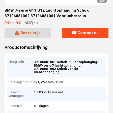
2
/
8
BMW 7-serie G11 G12 Luchtophanging Schok
37106881062 37106881061 Voorluchtsteun
Prijs：200
MOQ：4
Beste prijs
Contact nu
Productomschrijving
Hoog licht
,
37106881061 Schok in luchtophanging
,
BMW-serie 7 luchtophanging
37106881062 Schok van de
luchtophanging
Betalingscondities
T/T, Western Union
Levering
10000 stuks/maand
vermogen
Levertijd
5-8 dagen