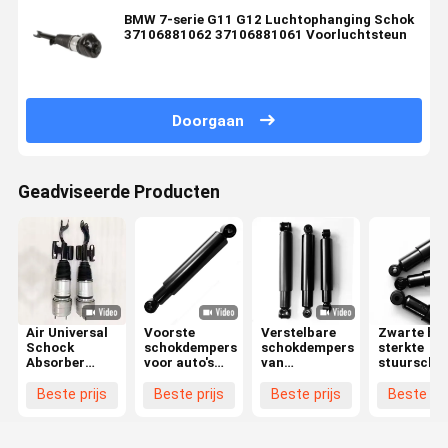
BMW 7-serie G11 G12 Luchtophanging Schok
37106881062 37106881061 Voorluchtsteun
Doorgaan
Geadviseerde Producten
Air Universal
Voorste
Verstelbare
Zwarte ho
Schock
schokdempers
schokdempers
sterkte
Absorber
voor auto's
van
stuurscho
Engineering
Voor Lada
aluminiumlegering
voor
Plastics
auto's Zware
ter
Russische
Beste prijs
Beste prijs
Beste prijs
Beste pri
Mercedes
schokdempers
vervanging
modellen
Schock
van ISO9001
Absorber