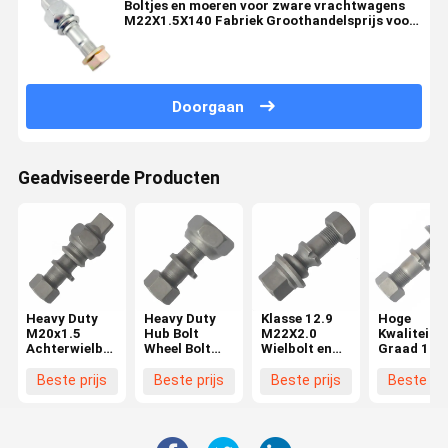
Boltjes en moeren voor zware vrachtwagens
M22X1.5X140 Fabriek Groothandelsprijs voor
verschillende vrachtwagens
Doorgaan
Geadviseerde Producten
Heavy Duty
Heavy Duty
Klasse 12.9
Hoge
M20x1.5
Hub Bolt
M22X2.0
Kwaliteit
Achterwielbout
Wheel Bolt
Wielbolt en
Graad 10.
voor Hino
voor Hino
moer BPW
M22X1.5
FF/MA
FF/MA
Truck
Wielbout v
Beste prijs
Beste prijs
Beste prijs
Beste pri
Hubbout voor
Voorzijde
OEM0329613170
BPW Truc
Hino Truck
M20x1.5
Essentiële
OEM
wielonderdelen
03296231
03296231