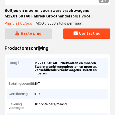
2
/
6
Boltjes en moeren voor zware vrachtwagens
M22X1.5X140 Fabriek Groothandelsprijs voor
verschillende vrachtwagens
Prijs：$1.05/pcs
MOQ：3000 stuks per maat
Beste prijs
Contact nu
Productomschrijving
Hoog licht
,
M22X1.5X140 Truckbolten en moeren
,
Zware vrachtwagenbouten en moeren
Verschillende vrachtwagens Bolten en
moeren
Betalingscondities
T/T
Certificering
ISO
Levering
10 containers/maand
vermogen