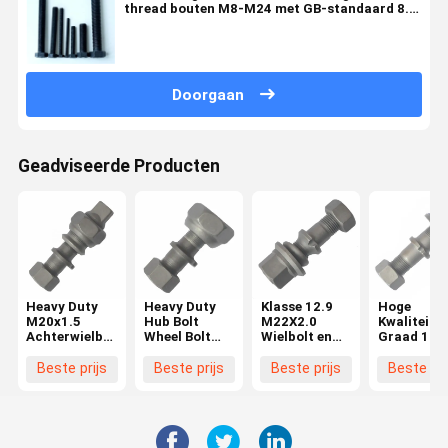
thread bouten M8-M24 met GB-standaard 8.8
graad
Doorgaan
Geadviseerde Producten
Heavy Duty
Heavy Duty
Klasse 12.9
Hoge
M20x1.5
Hub Bolt
M22X2.0
Kwaliteit
Achterwielbout
Wheel Bolt
Wielbolt en
Graad 10.
voor Hino
voor Hino
moer BPW
M22X1.5
FF/MA
FF/MA
Truck
Wielbout v
Beste prijs
Beste prijs
Beste prijs
Beste pri
Hubbout voor
Voorzijde
OEM0329613170
BPW Truc
Hino Truck
M20x1.5
Essentiële
OEM
wielonderdelen
03296231
03296231
Essentiële