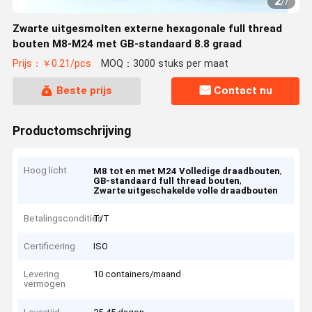
2
/
7
Zwarte uitgesmolten externe hexagonale full thread
bouten M8-M24 met GB-standaard 8.8 graad
Prijs：￥0.21/pcs
MOQ：3000 stuks per maat
Beste prijs
Contact nu
Productomschrijving
Hoog licht
,
M8 tot en met M24 Volledige draadbouten
,
GB-standaard full thread bouten
Zwarte uitgeschakelde volle draadbouten
Betalingscondities
T/T
Certificering
ISO
Levering
10 containers/maand
vermogen