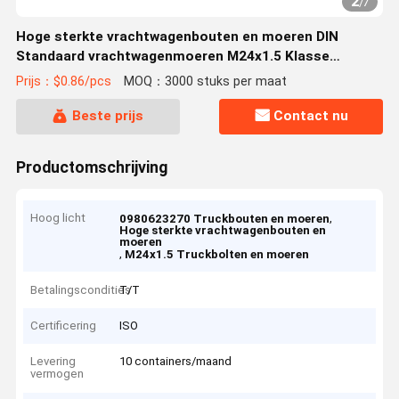
2
/
7
Hoge sterkte vrachtwagenbouten en moeren DIN
Standaard vrachtwagenmoeren M24x1.5 Klasse
10.9/12.9 Voor vrachtwagens 0980623270 0980613020
Prijs：$0.86/pcs
MOQ：3000 stuks per maat
Beste prijs
Contact nu
Productomschrijving
Hoog licht
,
0980623270 Truckbouten en moeren
Hoge sterkte vrachtwagenbouten en
moeren
,
M24x1.5 Truckbolten en moeren
Betalingscondities
T/T
Certificering
ISO
Levering
10 containers/maand
vermogen