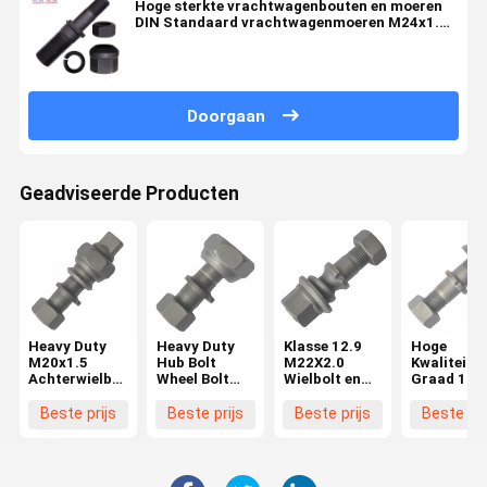
Hoge sterkte vrachtwagenbouten en moeren
DIN Standaard vrachtwagenmoeren M24x1.5
Klasse 10.9/12.9 Voor vrachtwagens
0980623270 0980613020
Doorgaan
Geadviseerde Producten
Heavy Duty
Heavy Duty
Klasse 12.9
Hoge
M20x1.5
Hub Bolt
M22X2.0
Kwaliteit
Achterwielbout
Wheel Bolt
Wielbolt en
Graad 10.
voor Hino
voor Hino
moer BPW
M22X1.5
FF/MA
FF/MA
Truck
Wielbout v
Beste prijs
Beste prijs
Beste prijs
Beste pri
Hubbout voor
Voorzijde
OEM0329613170
BPW Truc
Hino Truck
M20x1.5
Essentiële
OEM
wielonderdelen
03296231
03296231