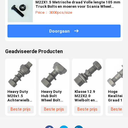
M22X1.5 Metrische draad Volle lengte 105 mm
Truck Bolts en moeren voor Scania Wheel
achterste graad 10.9 12.9
Price： 3000pcs/size
Doorgaan
Geadviseerde Producten
Heavy Duty
Heavy Duty
Klasse 12.9
Hoge
M20x1.5
Hub Bolt
M22X2.0
Kwaliteit
Achterwielbout
Wheel Bolt
Wielbolt en
Graad 10.
voor Hino
voor Hino
moer BPW
M22X1.5
FF/MA
FF/MA
Truck
Wielbout v
Beste prijs
Beste prijs
Beste prijs
Beste pri
Hubbout voor
Voorzijde
OEM0329613170
BPW Truc
Hino Truck
M20x1.5
Essentiële
OEM
wielonderdelen
03296231
03296231