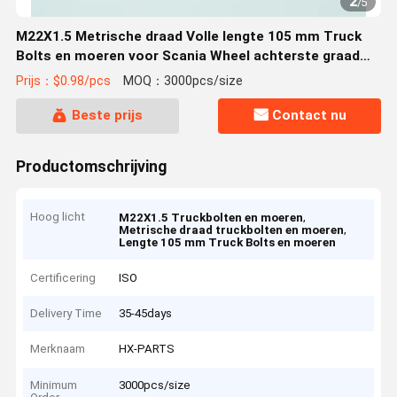
2
/
5
M22X1.5 Metrische draad Volle lengte 105 mm Truck
Bolts en moeren voor Scania Wheel achterste graad
10.9 12.9
Prijs：$0.98/pcs
MOQ：3000pcs/size
Beste prijs
Contact nu
Productomschrijving
Hoog licht
,
M22X1.5 Truckbolten en moeren
,
Metrische draad truckbolten en moeren
Lengte 105 mm Truck Bolts en moeren
Certificering
ISO
Delivery Time
35-45days
Merknaam
HX-PARTS
Minimum
3000pcs/size