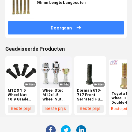
90mm Lengte Langbouten
Doorgaan
Geadviseerde Producten
M12 X 1.5
Wheel Stud
Dorman 610-
Toyota NI
Wheel Nut
M12x1.5
717 Front
Wheel Hub
10.9 Grade
Wheel Nut
Serrated Hub
Double-he
met 32 mm
Hub Nut 10.9
Bolt
Bolt 1/2' X 
Hoofdgrootte
Grade
M14X1.50
Beste prijs
Beste prijs
Beste prijs
Beste prijs
1/4' UNF
en draadpitch
C00028625
Level 10.9
Class 10.9
1.5 mm
C0008849
Phosphate
40222-WK
90942-02079
Geschikt voor
Black Voor
40224-WJ
90942-02083
Toyota,
Ford
52755-4A
Hyundai,