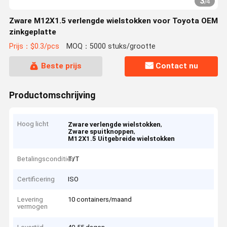
3
/
4
Zware M12X1.5 verlengde wielstokken voor Toyota OEM
zinkgeplatte
Prijs：$0.3/pcs
MOQ：5000 stuks/grootte
Beste prijs
Contact nu
Productomschrijving
Hoog licht
,
Zware verlengde wielstokken
,
Zware spuitknoppen
M12X1.5 Uitgebreide wielstokken
Betalingscondities
T/T
Certificering
ISO
Levering
10 containers/maand
vermogen