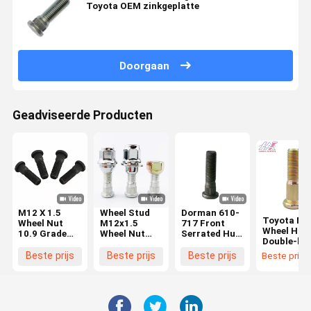
Toyota OEM zinkgeplatte
Doorgaan
Geadviseerde Producten
M12 X 1.5
Wheel Stud
Dorman 610-
Toyota NI
Wheel Nut
M12x1.5
717 Front
Wheel Hub
10.9 Grade
Wheel Nut
Serrated Hub
Double-he
met 32 mm
Hub Nut 10.9
Bolt
Bolt 1/2' X 
Hoofdgrootte
Grade
M14X1.50
Beste prijs
Beste prijs
Beste prijs
Beste prijs
1/4' UNF
en draadpitch
C00028625
Level 10.9
Class 10.9
1.5 mm
C0008849
Phosphate
40222-WK
90942-02079
Geschikt voor
Black Voor
40224-WJ
90942-02083
Toyota,
Ford
52755-4A
Hyundai,