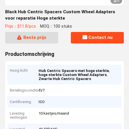
2
/
5
Black Hub Centric Spacers Custom Wheel Adapters
voor reparatie Hoge sterkte
Prijs：$11.8/pcs
MOQ：100 stuks
Beste prijs
Contact nu
Productomschrijving
Hoog licht
,
Hub Centric Spacers met hoge sterkte
,
hoge sterkte Custom Wheel Adapters
Zwarte Hub Centric Spacers
Betalingscondities
T/T
Certificering
ISO
Levering
10 kastjes/maand
vermogen