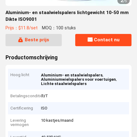
2
/
5
Aluminium- en staalwielspalers lichtgewicht 10-50 mm
Dikte ISO9001
Prijs：$11.8/set
MOQ：100 stuks
Beste prijs
Contact nu
Productomschrijving
Hoog licht
,
Aluminium- en staalwielspalers
,
Aluminiumwielspalers voor voertuigen
Lichte staalwielspalers
Betalingscondities
T/T
Certificering
ISO
Levering
10 kastjes/maand
vermogen