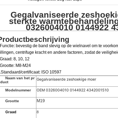
Gegalvaniseerde zeshoek
sterkte warmtebehandelin
0326004010 0144922 4
Productbeschrijving
Functie: bevestig de band stevig op de wielnavel om te voorkom
rillingen, centrifuge kracht en andere factoren, zodat de veiligh
Graad: 8, 10, 12
Grootte: M8-M24
.Standaard/certificaat: ISO 10597
Naam van het pr
Gegalvaniseerde zeshoekige moer
duct
OEM 0326004010 0144922 4342001510
Modelnummer
M19
Grootte
Graad
8