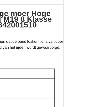
ige moer Hoge
g M19 8 Klasse
342001510
en dat de band loskomt of afvalt door
eid van het rijden wordt gewaarborgd.