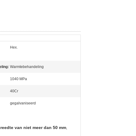
Hex.
ling:
Warmtebehandeling
1040 MPa
40Cr
gegalvaniseerd
reedte van niet meer dan 50 mm
,