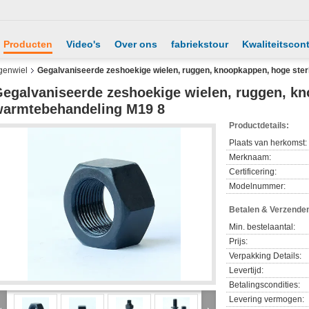
Producten
Video's
Over ons
fabriekstour
Kwaliteitscont
genwiel
Gegalvaniseerde zeshoekige wielen, ruggen, knoopkappen, hoge ste
egalvaniseerde zeshoekige wielen, ruggen, kn
armtebehandeling M19 8
Productdetails:
Plaats van herkomst:
Merknaam:
Certificering:
Modelnummer:
Betalen & Verzende
Min. bestelaantal:
Prijs:
Verpakking Details:
Levertijd:
Betalingscondities:
Levering vermogen: