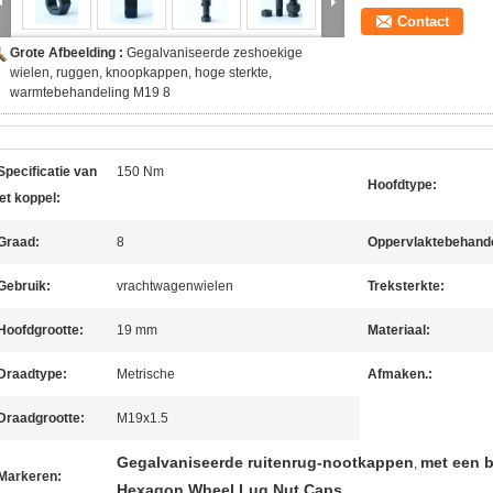
Contact
Grote Afbeelding :
Gegalvaniseerde zeshoekige
wielen, ruggen, knoopkappen, hoge sterkte,
warmtebehandeling M19 8
Specificatie van
150 Nm
Hoofdtype:
et koppel:
Graad:
8
Oppervlaktebehande
Gebruik:
vrachtwagenwielen
Treksterkte:
Hoofdgrootte:
19 mm
Materiaal:
Draadtype:
Metrische
Afmaken.:
Draadgrootte:
M19x1.5
Gegalvaniseerde ruitenrug-nootkappen
met een b
,
Markeren:
Hexagon Wheel Lug Nut Caps