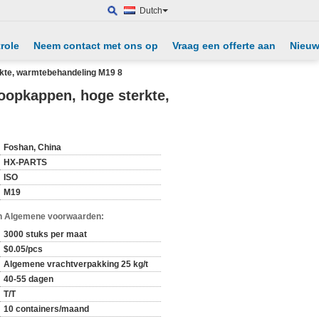
Dutch
role
Neem contact met ons op
Vraag een offerte aan
Nieu
rkte, warmtebehandeling M19 8
oopkappen, hoge sterkte,
Foshan, China
HX-PARTS
ISO
M19
n Algemene voorwaarden:
3000 stuks per maat
$0.05/pcs
Algemene vrachtverpakking 25 kg/t
40-55 dagen
T/T
10 containers/maand