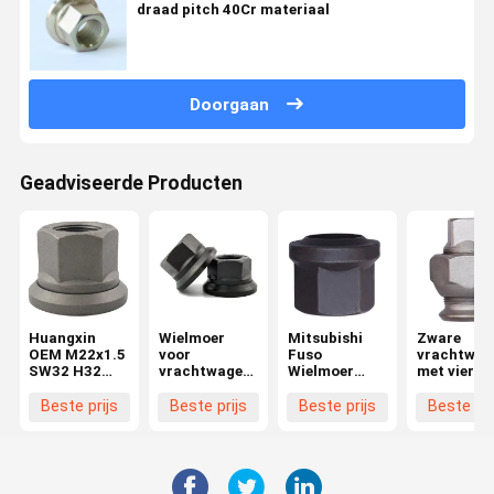
draad pitch 40Cr materiaal
Doorgaan
Geadviseerde Producten
Huangxin
Wielmoer
Mitsubishi
Zware
OEM M22x1.5
voor
Fuso
vrachtwag
SW32 H32
vrachtwagen
Wielmoer
met vierka
Truck
M22x1.5
Productie
aandrijvin
Wielmoer
Hoogwaardige
Beste prijs
Beste prijs
Beste prijs
Beste pri
Aanpasbare
Moer- en
Onderdelen
Boutonderdelen
voor
voor
Voertuigen
Wielvervanging