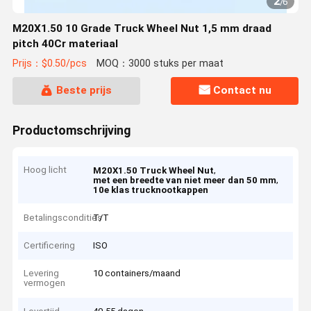
2
/
6
M20X1.50 10 Grade Truck Wheel Nut 1,5 mm draad
pitch 40Cr materiaal
Prijs：$0.50/pcs
MOQ：3000 stuks per maat
Beste prijs
Contact nu
Productomschrijving
Hoog licht
,
M20X1.50 Truck Wheel Nut
,
met een breedte van niet meer dan 50 mm
10e klas trucknootkappen
Betalingscondities
T/T
Certificering
ISO
Levering
10 containers/maand
vermogen