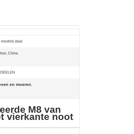
roestvrij staal
han, China
-DEELEN
even en moeren
,
eerde M8 van
et vierkante noot