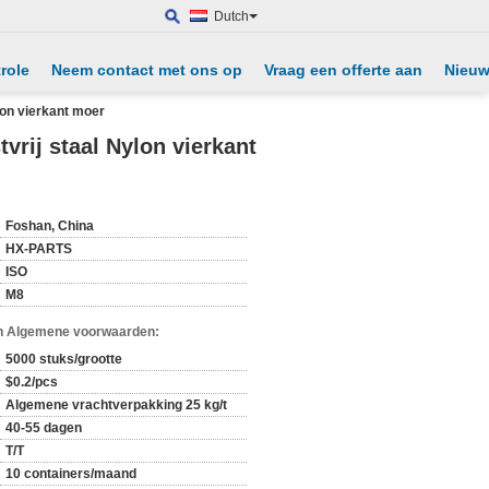
Dutch
role
Neem contact met ons op
Vraag een offerte aan
Nieu
on vierkant moer
rij staal Nylon vierkant
Foshan, China
HX-PARTS
ISO
M8
n Algemene voorwaarden:
5000 stuks/grootte
$0.2/pcs
Algemene vrachtverpakking 25 kg/t
40-55 dagen
T/T
10 containers/maand