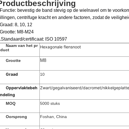
Productbeschrijving
Functie: bevestig de band stevig op de wielnavel om te voorkom
rillingen, centrifuge kracht en andere factoren, zodat de veiligh
Graad: 8, 10, 12
Grootte: M8-M24
.Standaard/certificaat: ISO 10597
Naam van het pr
Hexagonale flensnoot
duct
M8
Grootte
Graad
10
Oppervlaktebeh
Zwart/gegalvaniseerd/dacromet/nikkelgeplatte
ndeling
MOQ
5000 stuks
Oorsprong
Foshan, China