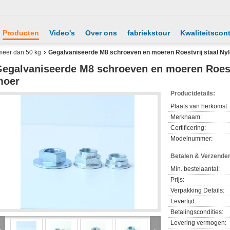
Producten
Video's
Over ons
fabriekstour
Kwaliteitscont
meer dan 50 kg
Gegalvaniseerde M8 schroeven en moeren Roestvrij staal Nyl
egalvaniseerde M8 schroeven en moeren Roestv
moer
Productdetails:
Plaats van herkomst:
Merknaam:
Certificering:
Modelnummer:
Betalen & Verzende
Min. bestelaantal:
Prijs:
Verpakking Details:
Levertijd:
Betalingscondities:
Levering vermogen: