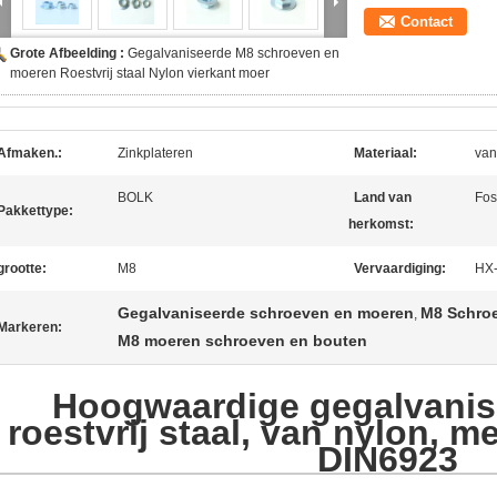
Contact
Grote Afbeelding :
Gegalvaniseerde M8 schroeven en
moeren Roestvrij staal Nylon vierkant moer
Afmaken.:
Zinkplateren
Materiaal:
van 
BOLK
Land van
Fos
Pakkettype:
herkomst:
grootte:
M8
Vervaardiging:
HX
Gegalvaniseerde schroeven en moeren
M8 Schro
,
Markeren:
M8 moeren schroeven en bouten
Hoogwaardige gegalvanis
roestvrij staal, van nylon, m
DIN6923