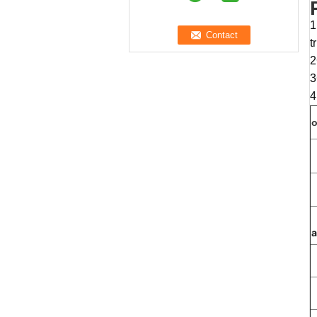
1
t
2
3
4
o
a