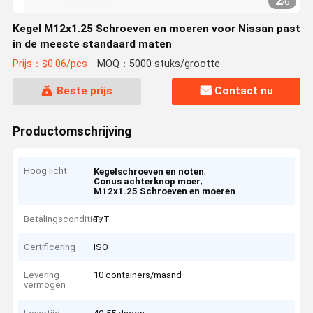
2
/
6
Kegel M12x1.25 Schroeven en moeren voor Nissan past
in de meeste standaard maten
Prijs：$0.06/pcs
MOQ：5000 stuks/grootte
Beste prijs
Contact nu
Productomschrijving
Hoog licht
,
Kegelschroeven en noten
,
Conus achterknop moer
M12x1.25 Schroeven en moeren
Betalingscondities
T/T
Certificering
ISO
Levering
10 containers/maand
vermogen