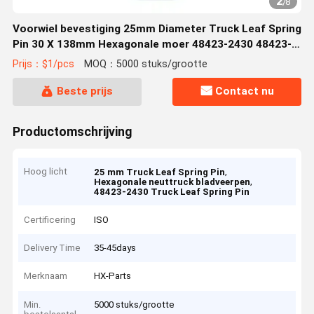
2
/
8
Voorwiel bevestiging 25mm Diameter Truck Leaf Spring
Pin 30 X 138mm Hexagonale moer 48423-2430 48423-
2430 48423-1650 48423-1560
Prijs：$1/pcs
MOQ：5000 stuks/grootte
Beste prijs
Contact nu
Productomschrijving
Hoog licht
,
25 mm Truck Leaf Spring Pin
,
Hexagonale neuttruck bladveerpen
48423-2430 Truck Leaf Spring Pin
Certificering
ISO
Delivery Time
35-45days
Merknaam
HX-Parts
Min.
5000 stuks/grootte