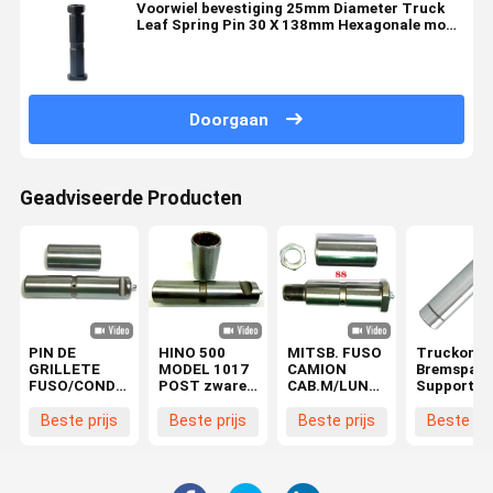
Voorwiel bevestiging 25mm Diameter Truck
Leaf Spring Pin 30 X 138mm Hexagonale moer
48423-2430 48423-2430 48423-1650 48423-
1560
Doorgaan
Geadviseerde Producten
PIN DE
HINO 500
MITSB. FUSO
Truckonde
GRILLETE
MODEL 1017
CAMION
Bremspad
FUSO/CONDOR
POST zware
CAB.M/LUNA
Support Pi
Veerspeld ¥28
vrachtwagen
PIN Veerpen
Automobil
X 130 Voor
bladvoetspeld
Ø28x88
Transmiss
Beste prijs
Beste prijs
Beste prijs
Beste pri
HINO
kit
48423-E0060
Truckonde
MC420079
springspeld
48423-E0120
Achsel
48423-1320
30X127mm
HD 2T5
Transfer I
MC420078
GR.8 48423-
30x122mm