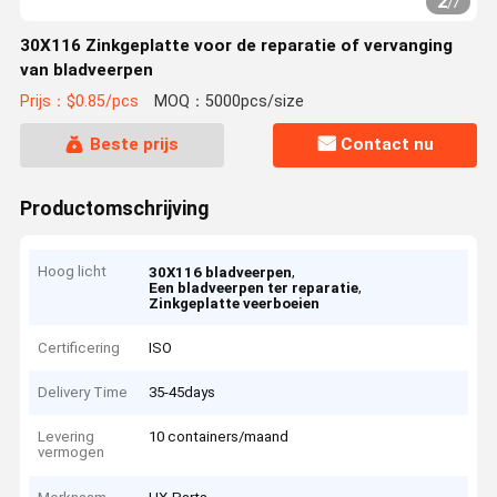
2
/
7
30X116 Zinkgeplatte voor de reparatie of vervanging
van bladveerpen
Prijs：$0.85/pcs
MOQ：5000pcs/size
Beste prijs
Contact nu
Productomschrijving
Hoog licht
,
30X116 bladveerpen
,
Een bladveerpen ter reparatie
Zinkgeplatte veerboeien
Certificering
ISO
Delivery Time
35-45days
Levering
10 containers/maand
vermogen