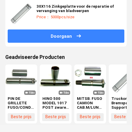
30X116 Zinkgeplatte voor de reparatie of
vervanging van bladveerpen
Price： 5000pcs/size
Doorgaan
Geadviseerde Producten
PIN DE
HINO 500
MITSB. FUSO
Truckonde
GRILLETE
MODEL 1017
CAMION
Bremspad
FUSO/CONDOR
POST zware
CAB.M/LUNA
Support Pi
Veerspeld ¥28
vrachtwagen
PIN Veerpen
Automobil
X 130 Voor
bladvoetspeld
Ø28x88
Transmiss
Beste prijs
Beste prijs
Beste prijs
Beste pri
HINO
kit
48423-E0060
Truckonde
MC420079
springspeld
48423-E0120
Achsel
48423-1320
30X127mm
HD 2T5
Transfer I