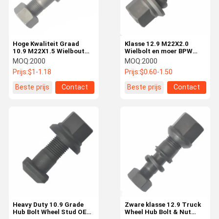
Hoge Kwaliteit Graad
Klasse 12.9 M22X2.0
10.9 M22X1.5 Wielbout
Wielbolt en moer BPW
voor BPW Truck OEM
Truck OEM0329613170
MOQ:
2000
MOQ:
2000
0329623170 0329623150
Essentiële wielonderdelen
Prijs:
$1-1.18
Prijs:
$0.60-1.50
Essentiële Truck
Wielonderdelen
Beste prijs
Contact
Beste prijs
Contact
Huis
Producten
Video's
Over Ons
Heavy Duty 10.9 Grade
Zware klasse 12.9 Truck
Hub Bolt Wheel Stud OEM
Wheel Hub Bolt & Nut