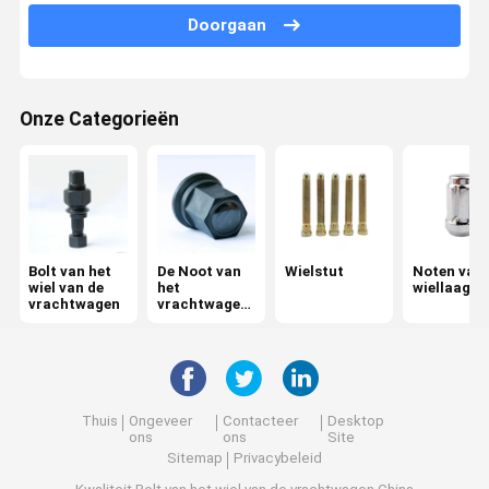
Doorgaan
Centrumbout
Vlampen van blad
Onze Categorieën
Weegschaal van het wiel
Middelste lager
met een gewicht van niet meer dan 50 kg
Bolt van het
De Noot van
Wielstut
Noten van 
Hardwaretools
wiel van de
het
wiellaag
vrachtwagen
vrachtwagen
Schokdemper
wiel
Autobussen
Motoronderdelen
Thuis
Ongeveer
Contacteer
Desktop
ons
ons
Site
Ruimte tussen de wielen
Sitemap
Privacybeleid