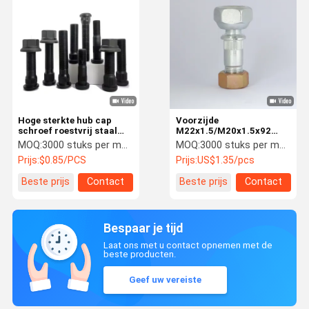
Hoge sterkte hub cap
Voorzijde
schroef roestvrij staal
M22x1.5/M20x1.5x92
bout voor de Amerikaanse
Wiellagerschroef
MOQ:
3000 stuks per maat
MOQ:
3000 stuks per maat
truck
Zinkgeplat oppervlak
Prijs:
$0.85/PCS
Prijs:
US$1.35/pcs
Beste prijs
Contact
Beste prijs
Contact
Bespaar je tijd
Laat ons met u contact opnemen met de
beste producten.
Geef uw vereiste