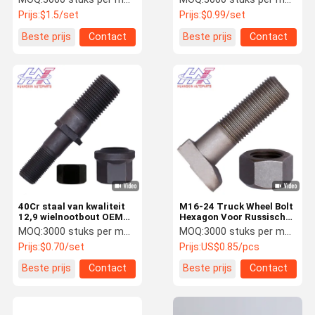
vormige kop
certificering
Prijs:
$1.5/set
Prijs:
$0.99/set
Beste prijs
Contact
Beste prijs
Contact
40Cr staal van kwaliteit
M16-24 Truck Wheel Bolt
12,9 wielnootbout OEM
Hexagon Voor Russische
met flenskop 35CrMo
Truck M20x2.0x68
MOQ:
3000 stuks per maat
MOQ:
3000 stuks per maat
Prijs:
$0.70/set
Prijs:
US$0.85/pcs
Beste prijs
Contact
Beste prijs
Contact