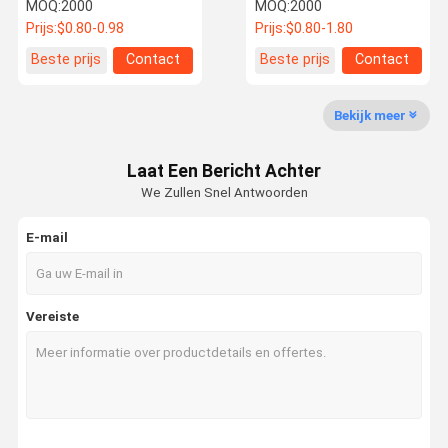
0397266
Assembly
MOQ:
2000
MOQ:
2000
Prijs:
$0.80-0.98
Prijs:
$0.80-1.80
Fabriekstour
Kwaliteitsco
Neem
Nieuws
Beste prijs
Contact
Beste prijs
Contact
Ntrole
Contact Met
Ons Op
Bekijk meer
Laat Een Bericht Achter
We Zullen Snel Antwoorden
Vraag Een
Offerte
E-mail
Bolt van het wiel van de vrachtwagen
Vereiste
De Noot van het vrachtwagenwiel
Wielstut
Noten van de wiellaag
u bout