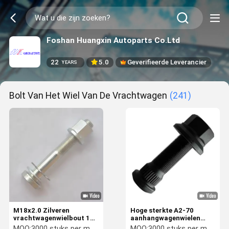
Foshan Huangxin Autoparts Co.Ltd
22
5.0
Geverifieerde Leverancier
YEARS
Bolt Van Het Wiel Van De Vrachtwagen
(241)
M18x2.0 Zilveren
Hoge sterkte A2-70
vrachtwagenwielbout 110
aanhangwagenwielen
mm Lengte ROR T-
SGS CTI ROHS-
MOQ:
3000 stuks per maat
MOQ:
3000 stuks per maat