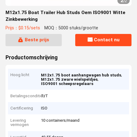
2
/
2
M12x1.75 Boat Trailer Hub Studs Oem ISO9001 Witte
Zinkbewerking
Prijs：$0.15/sets
MOQ：5000 stuks/grootte
Beste prijs
Contact nu
Productomschrijving
Hoog licht
,
M12x1.75 boot aanhangwagen hub studs
,
M12x1.75 zware wielspeldjes
ISO9001 scheepsregelaars
Betalingscondities
T/T
Certificering
ISO
Levering
10 containers/maand
vermogen