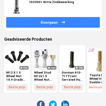
ISO9001 Witte Zinkbewerking
Doorgaan
Geadviseerde Producten
M12 X 1.5
Wheel Stud
Dorman 610-
Toyota NI
Wheel Nut
M12x1.5
717 Front
Wheel Hub
10.9 Grade
Wheel Nut
Serrated Hub
Double-he
met 32 mm
Hub Nut 10.9
Bolt
Bolt 1/2' X 
Hoofdgrootte
Grade
M14X1.50
Beste prijs
Beste prijs
Beste prijs
Beste prijs
1/4' UNF
en draadpitch
C00028625
Level 10.9
Class 10.9
1.5 mm
C0008849
Phosphate
40222-WK
90942-02079
Geschikt voor
Black Voor
40224-WJ
90942-02083
Toyota,
Ford
52755-4A
Hyundai,