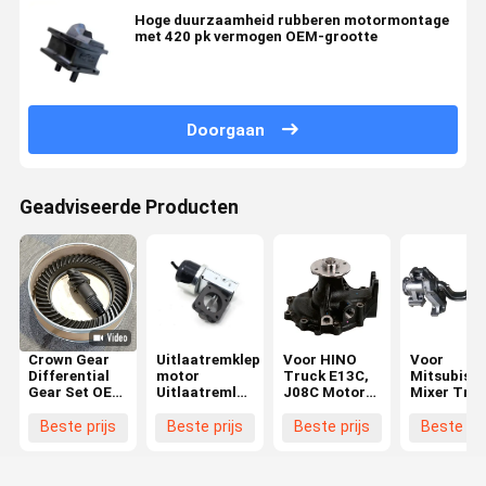
Hoge duurzaamheid rubberen motormontage
met 420 pk vermogen OEM-grootte
Doorgaan
Geadviseerde Producten
Crown Gear
Uitlaatremklep
Voor HINO
Voor
Differential
motor
Truck E13C,
Mitsubishi
Gear Set OEM
Uitlaatremluchtrem
J08C Motor
Mixer Tru
Productie
voor ISUZU
waterpomp
FV517
Geschikt voor
700P 8-
16100-3467
Balance
Beste prijs
Beste prijs
Beste prijs
Beste pri
Isuzu Toyota
97102372-2
161003647
Shaft Brac
41201-80181
8971747390
16100-E0451
MC095604
41201-80204
8972579160
16100E0451
Voor Hino