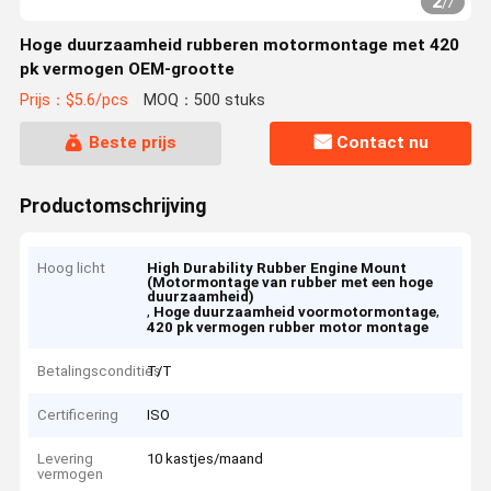
2
/
7
Hoge duurzaamheid rubberen motormontage met 420
pk vermogen OEM-grootte
Prijs：$5.6/pcs
MOQ：500 stuks
Beste prijs
Contact nu
Productomschrijving
Hoog licht
High Durability Rubber Engine Mount
(Motormontage van rubber met een hoge
duurzaamheid)
,
,
Hoge duurzaamheid voormotormontage
420 pk vermogen rubber motor montage
Betalingscondities
T/T
Certificering
ISO
Levering
10 kastjes/maand
vermogen