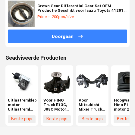
Crown Gear Differential Gear Set OEM
Productie Geschikt voor Isuzu Toyota 41201-
80181 41201-80204 41201-69815 20CrMnTi
Price： 200pcs/size
Doorgaan
Geadviseerde Producten
Uitlaatremklep
Voor HINO
Voor
Hoogwaard
motor
Truck E13C,
Mitsubishi
Hino P11C
Uitlaatremluchtrem
J08C Motor
Mixer Truck
motor zuig
voor ISUZU
waterpomp
FV517
gietijzer
700P 8-
16100-3467
Balance
zuiger
Beste prijs
Beste prijs
Beste prijs
Beste pri
97102372-2
161003647
Shaft Bracket
S130BE01
8971747390
16100-E0451
MC095604
13218E02
8972579160
16100E0451
Voor Hino
13216-272