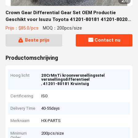
2
/
8
Crown Gear Differential Gear Set OEM Productie
Geschikt voor Isuzu Toyota 41201-80181 41201-80204
41201-69815 20CrMnTi
Prijs：$85.0/pcs
MOQ：200pcs/size
Beste prijs
Contact nu
Productomschrijving
Hoog licht
20CrMnTi kroonversnellingsstel
versnellingsdifferentieel
,
41201-80181 Kruintuig
Certificering
ISO
Delivery Time
40-55days
Merknaam
HX-PARTS
Minimum
200pcs/size
Order