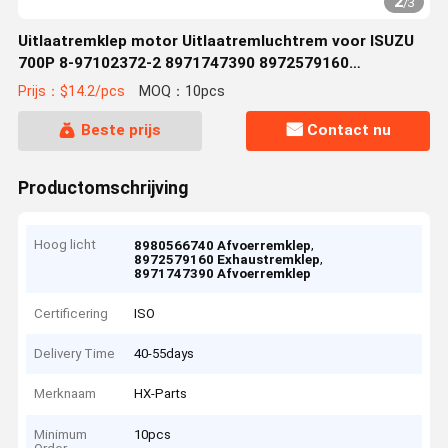
2
/
3
Uitlaatremklep motor Uitlaatremluchtrem voor ISUZU
700P 8-97102372-2 8971747390 8972579160
8980566740
Prijs：$14.2/pcs
MOQ：10pcs
Beste prijs
Contact nu
Productomschrijving
Hoog licht
,
8980566740 Afvoerremklep
,
8972579160 Exhaustremklep
8971747390 Afvoerremklep
Certificering
ISO
Delivery Time
40-55days
Merknaam
HX-Parts
Minimum
10pcs