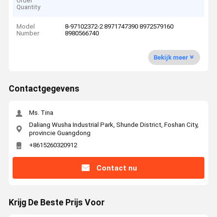
Order
Quantity
Model
8-97102372-2 8971747390 8972579160
Number
8980566740
Bekijk meer
Contactgegevens
Ms. Tina
Daliang Wusha Industrial Park, Shunde District, Foshan City,
provincie Guangdong
+8615260320912
Contact nu
Krijg De Beste Prijs Voor