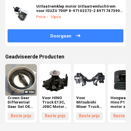
Uitlaatremklep motor Uitlaatremluchtrem
voor ISUZU 700P 8-97102372-2 8971747390
8972579160 8980566740
Price： 10pcs
Doorgaan
Geadviseerde Producten
Crown Gear
Voor HINO
Voor
Hoogwaard
Differential
Truck E13C,
Mitsubishi
Hino P11C
Gear Set OEM
J08C Motor
Mixer Truck
motor zuig
Productie
waterpomp
FV517
gietijzer
Geschikt voor
16100-3467
Balance
zuiger
Beste prijs
Beste prijs
Beste prijs
Beste pri
Isuzu Toyota
161003647
Shaft Bracket
S130BE01
41201-80181
16100-E0451
MC095604
13218E02
41201-80204
16100E0451
Voor Hino
13216-272