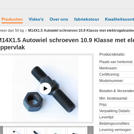
Producten
Video's
Over ons
fabriekstour
Kwaliteitscont
meer dan 50 kg
M14X1.5 Autowiel schroeven 10.9 Klasse met elektrogalvanis
14X1.5 Autowiel schroeven 10.9 Klasse met el
ppervlak
Productdetails:
Plaats van herkomst:
Merknaam:
Certificering:
Modelnummer:
Betalen & Verzende
Min. bestelaantal:
Prijs:
Verpakking Details:
Levertijd:
Betalingscondities:
Levering vermogen: