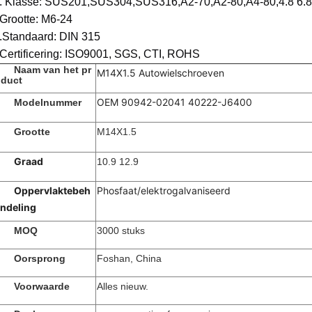
. Klasse: SUS201,SUS304,SUS316,A2-70,A2-80,A4-80,4.8 6.8 
Grootte: M6-24
.Standaard: DIN 315
Certificering: ISO9001, SGS, CTI, ROHS
Naam van het pr
M14X1.5 Autowielschroeven
duct
OEM 90942-02041 40222-J6400
Modelnummer
Grootte
M14X1.5
Graad
10.9 12.9
Oppervlaktebeh
Phosfaat/elektrogalvaniseerd
ndeling
MOQ
3000 stuks
Oorsprong
Foshan, China
Voorwaarde
Alles nieuw.