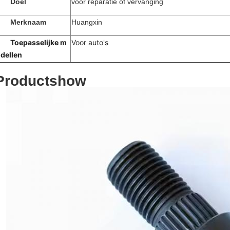
Doel
voor reparatie of vervanging
Merknaam
Huangxin
Toepasselijke m
Voor auto's
dellen
Productshow