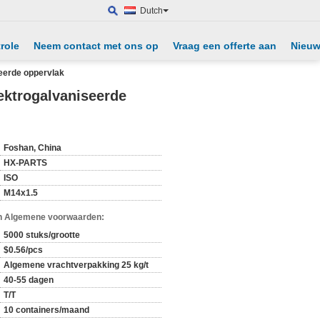
Dutch
role
Neem contact met ons op
Vraag een offerte aan
Nieu
eerde oppervlak
ektrogalvaniseerde
Foshan, China
HX-PARTS
ISO
M14x1.5
n Algemene voorwaarden:
5000 stuks/grootte
$0.56/pcs
Algemene vrachtverpakking 25 kg/t
40-55 dagen
T/T
10 containers/maand