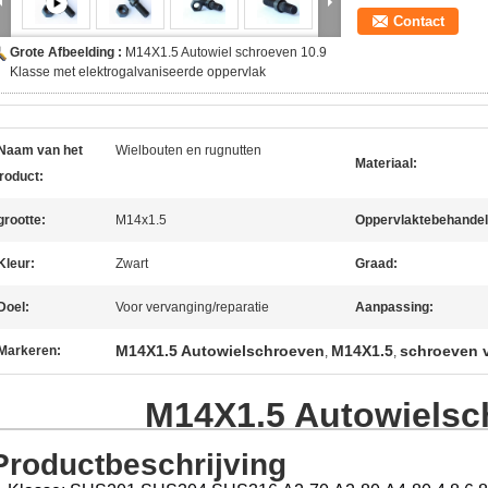
Contact
Grote Afbeelding :
M14X1.5 Autowiel schroeven 10.9
Klasse met elektrogalvaniseerde oppervlak
Naam van het
Wielbouten en rugnutten
Materiaal:
roduct:
grootte:
M14x1.5
Oppervlaktebehandel
Kleur:
Zwart
Graad:
Doel:
Voor vervanging/reparatie
Aanpassing:
M14X1.5 Autowielschroeven
M14X1.5
schroeven 
Markeren:
,
,
M14X1.5 Autowielsc
Productbeschrijving