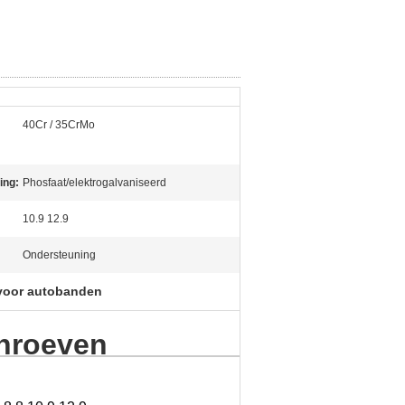
40Cr / 35CrMo
ing:
Phosfaat/elektrogalvaniseerd
10.9 12.9
Ondersteuning
voor autobanden
hroeven