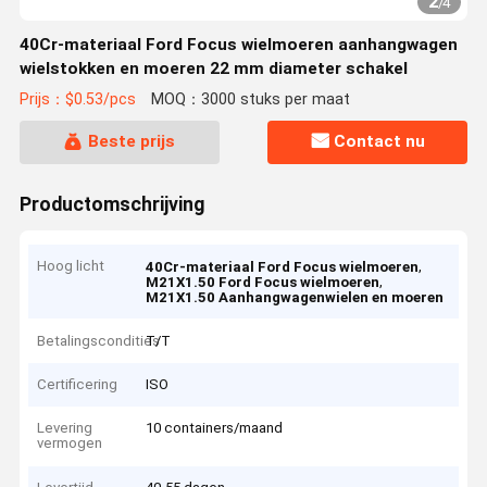
2
/
4
40Cr-materiaal Ford Focus wielmoeren aanhangwagen
wielstokken en moeren 22 mm diameter schakel
Prijs：$0.53/pcs
MOQ：3000 stuks per maat
Beste prijs
Contact nu
Productomschrijving
Hoog licht
,
40Cr-materiaal Ford Focus wielmoeren
,
M21X1.50 Ford Focus wielmoeren
M21X1.50 Aanhangwagenwielen en moeren
Betalingscondities
T/T
Certificering
ISO
Levering
10 containers/maand
vermogen