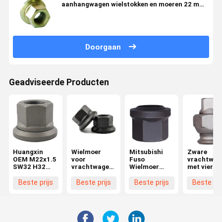
aanhangwagen wielstokken en moeren 22 mm
diameter schakel
Doorgaan
Geadviseerde Producten
Huangxin
Wielmoer
Mitsubishi
Zware
OEM M22x1.5
voor
Fuso
vrachtwag
SW32 H32
vrachtwagen
Wielmoer
met vierka
Truck
M22x1.5
Productie
aandrijvin
Wielmoer
Hoogwaardige
Beste prijs
Beste prijs
Beste prijs
Beste pri
Aanpasbare
Moer- en
Onderdelen
Boutonderdelen
voor
voor
Voertuigen
Wielvervanging