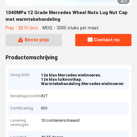
2
/
5
1040MPa 12 Grade Mercedes Wheel Nuts Lug Nut Cap
met warmtebehandeling
Prijs：$0.51/pcs
MOQ：3000 stuks per maat
Beste prijs
Contact nu
Productomschrijving
Hoog licht
,
12e klas Mercedes wielmoeren
,
12e klas luiknootkap
Warmtebehandeling Mercedes wielmoeren
Betalingscondities
T/T
Certificering
ISO
Levering
10 containers/maand
vermogen