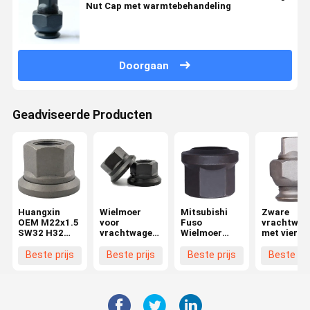
Nut Cap met warmtebehandeling
Doorgaan
Geadviseerde Producten
Huangxin
Wielmoer
Mitsubishi
Zware
OEM M22x1.5
voor
Fuso
vrachtwag
SW32 H32
vrachtwagen
Wielmoer
met vierka
Truck
M22x1.5
Productie
aandrijvin
Wielmoer
Hoogwaardige
Beste prijs
Beste prijs
Beste prijs
Beste pri
Aanpasbare
Moer- en
Onderdelen
Boutonderdelen
voor
voor
Voertuigen
Wielvervanging