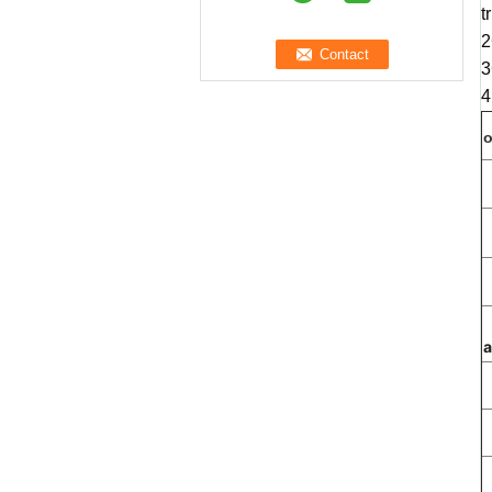
t
2
3
4
o
a