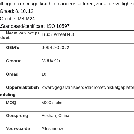
rillingen, centrifuge kracht en andere factoren, zodat de veiligh
Graad: 8, 10, 12
Grootte: M8-M24
.Standaard/certificaat: ISO 10597
Naam van het pr
Truck Wheel Nut
duct
OEM's
90942-02072
M30x2.5
Grootte
Graad
10
Oppervlaktebeh
Zwart/gegalvaniseerd/dacromet/nikkelgeplatte
ndeling
MOQ
5000 stuks
Oorsprong
Foshan, China
Voorwaarde
Alles nieuw.