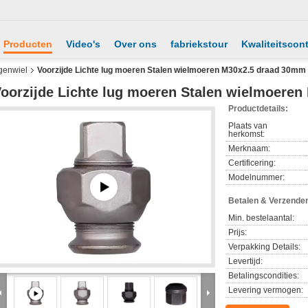
Producten
Video's
Over ons
fabriekstour
Kwaliteitscont
genwiel
Voorzijde Lichte lug moeren Stalen wielmoeren M30x2.5 draad 30mm
oorzijde Lichte lug moeren Stalen wielmoere
Productdetails:
Plaats van
herkomst:
Merknaam:
Certificering:
Modelnummer:
Betalen & Verzende
Min. bestelaantal:
Prijs:
Verpakking Details:
Levertijd:
Betalingscondities:
Levering vermogen: