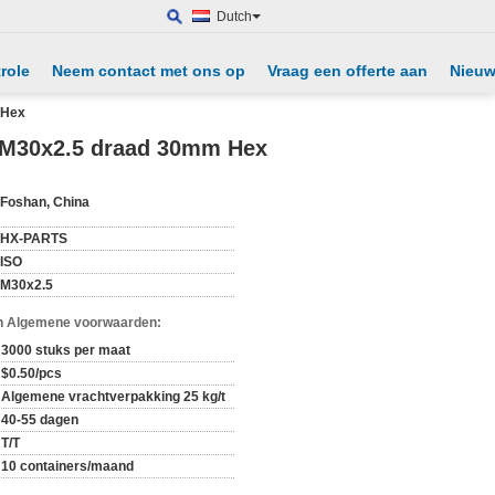
Dutch
role
Neem contact met ons op
Vraag een offerte aan
Nieu
 Hex
n M30x2.5 draad 30mm Hex
Foshan, China
HX-PARTS
ISO
M30x2.5
n Algemene voorwaarden:
3000 stuks per maat
$0.50/pcs
Algemene vrachtverpakking 25 kg/t
40-55 dagen
T/T
10 containers/maand