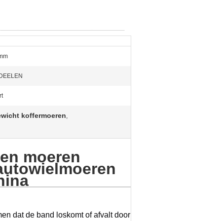
 mm
DEELEN
t
ewicht koffermoeren
,
 en moeren
autowielmoeren
hina
en dat de band loskomt of afvalt door