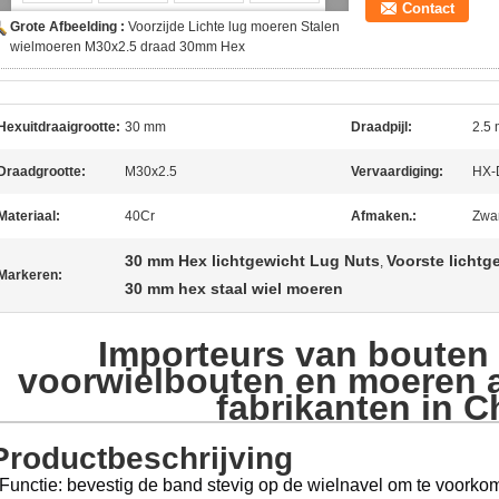
Contact
Grote Afbeelding :
Voorzijde Lichte lug moeren Stalen
wielmoeren M30x2.5 draad 30mm Hex
Hexuitdraaigrootte:
30 mm
Draadpijl:
2.5
Draadgrootte:
M30x2.5
Vervaardiging:
HX-
Materiaal:
40Cr
Afmaken.:
Zwar
30 mm Hex lichtgewicht Lug Nuts
Voorste lichtg
,
Markeren:
30 mm hex staal wiel moeren
Importeurs van bouten
voorwielbouten en moeren 
fabrikanten in C
Productbeschrijving
Functie: bevestig de band stevig op de wielnavel om te voorkom